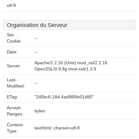
utf-8
Organisation du Serveur
Set-
--
Cookie:
Date:
--
Apache/2.2.16 (Unix) mod_ssl/2.2.16
Server:
OpenSSL/0.9.8g mod-xslt/1.3.9
Last-
--
Modified:
ETag:
"240bc6-18d-4ad985fe01d80"
Accept-
bytes
Ranges:
Content-
text/html; charset=utf-8
Type: