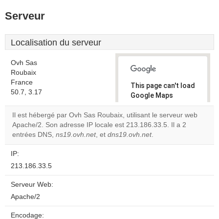
Serveur
Localisation du serveur
Ovh Sas
Roubaix
France
This page can't load
50.7, 3.17
Google Maps
correctly.
Il est hébergé par Ovh Sas Roubaix, utilisant le serveur web
Apache/2. Son adresse IP locale est 213.186.33.5. Il a 2
Do you
OK
entrées DNS,
ns19.ovh.net
, et
dns19.ovh.net
own this
.
website?
IP:
213.186.33.5
Serveur Web:
Apache/2
Encodage: