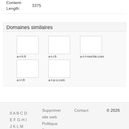
Content-
3375
Length:
Domaines similaires
a-t-h.fr
a-t-i.fr
a-t-l-ronchin.com
a-t-l.fr
a-t-p-o.com
Supprimer
Contact
© 2026
0
A
B
C
D
site web
E
F
G
H
I
Politique
J
K
L
M