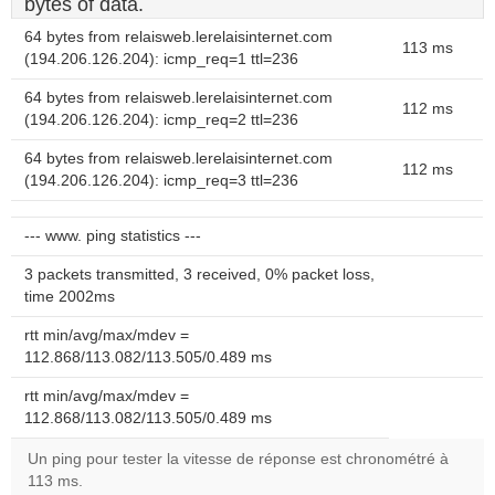
bytes of data.
64 bytes from relaisweb.lerelaisinternet.com
113 ms
(194.206.126.204): icmp_req=1 ttl=236
64 bytes from relaisweb.lerelaisinternet.com
112 ms
(194.206.126.204): icmp_req=2 ttl=236
64 bytes from relaisweb.lerelaisinternet.com
112 ms
(194.206.126.204): icmp_req=3 ttl=236
--- www. ping statistics ---
3 packets transmitted, 3 received, 0% packet loss,
time 2002ms
rtt min/avg/max/mdev =
112.868/113.082/113.505/0.489 ms
rtt min/avg/max/mdev =
112.868/113.082/113.505/0.489 ms
Un ping pour tester la vitesse de réponse est chronométré à
113 ms.