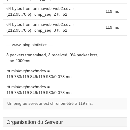
64 bytes from animaweb-web2.sdv.fr
119 ms
(212.95.70.6): icmp_seq=2 ttl=52
64 bytes from animaweb-web2.sdv.fr
119 ms
(212.95.70.6): icmp_seq=3 ttl=52
--- www. ping statistics ---
3 packets transmitted, 3 received, 0% packet loss,
time 2000ms
rtt min/avg/max/mdev =
119.753/119.849/119.930/0.073 ms
rtt min/avg/max/mdev =
119.753/119.849/119.930/0.073 ms
Un ping au serveur est chronométré à 119 ms.
Organisation du Serveur