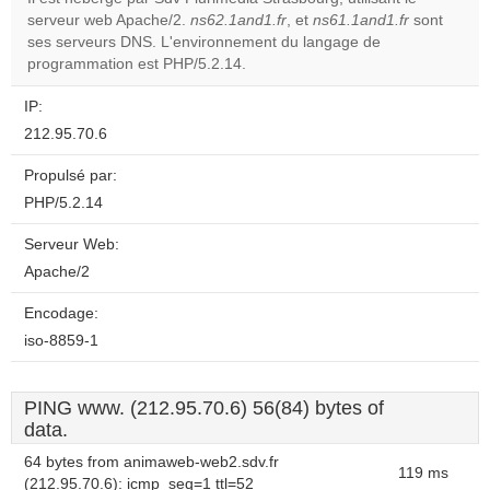
serveur web Apache/2.
ns62.1and1.fr
, et
ns61.1and1.fr
sont
Do you
OK
ses serveurs DNS. L'environnement du langage de
own this
website?
programmation est PHP/5.2.14.
IP:
212.95.70.6
Propulsé par:
PHP/5.2.14
Serveur Web:
Apache/2
Encodage:
iso-8859-1
PING www. (212.95.70.6) 56(84) bytes of
data.
64 bytes from animaweb-web2.sdv.fr
119 ms
(212.95.70.6): icmp_seq=1 ttl=52