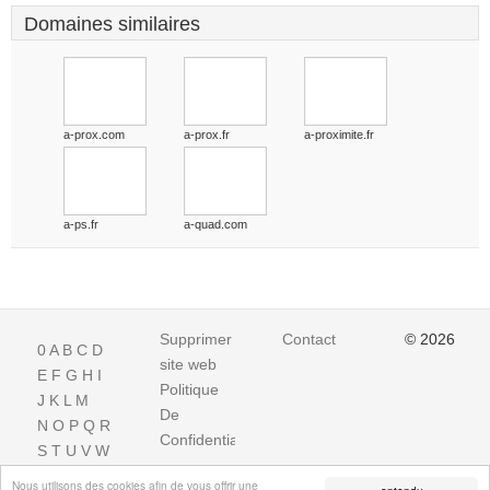
Domaines similaires
a-prox.com
a-prox.fr
a-proximite.fr
a-ps.fr
a-quad.com
Supprimer
Contact
© 2026
0
A
B
C
D
site web
E
F
G
H
I
Politique
J
K
L
M
De
N
O
P
Q
R
Confidentialite
S
T
U
V
W
X
Y
Z
Nous utilisons des cookies afin de vous offrir une