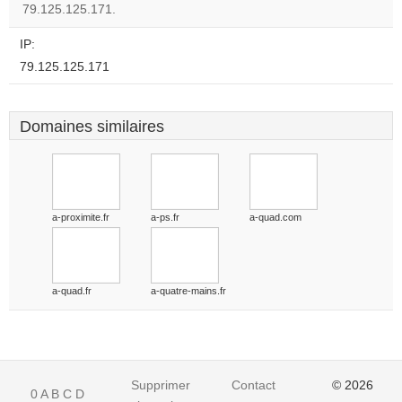
website?
79.125.125.171.
IP:
79.125.125.171
Domaines similaires
a-proximite.fr
a-ps.fr
a-quad.com
a-quad.fr
a-quatre-mains.fr
Supprimer
Contact
© 2026
0
A
B
C
D