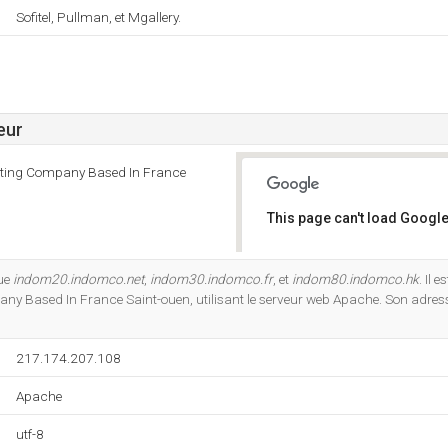
Sofitel, Pullman, et Mgallery.
eur
sting Company Based In France
This page can't load Google
Do you own this website?
que
indom20.indomco.net
,
indom30.indomco.fr
, et
indom80.indomco.hk
. Il 
 Based In France Saint-ouen, utilisant le serveur web Apache. Son adresse
217.174.207.108
Apache
utf-8