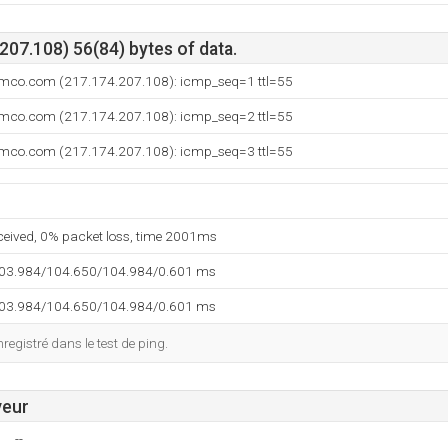
07.108) 56(84) bytes of data.
omco.com (217.174.207.108): icmp_seq=1 ttl=55
omco.com (217.174.207.108): icmp_seq=2 ttl=55
omco.com (217.174.207.108): icmp_seq=3 ttl=55
eceived, 0% packet loss, time 2001ms
103.984/104.650/104.984/0.601 ms
103.984/104.650/104.984/0.601 ms
egistré dans le test de ping.
veur
--