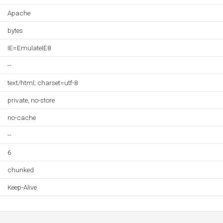
Apache
bytes
IE=EmulateIE8
--
text/html; charset=utf-8
private, no-store
no-cache
--
6
chunked
Keep-Alive