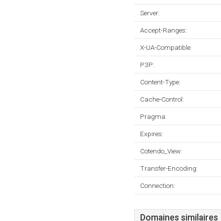
Server:
Accept-Ranges:
X-UA-Compatible:
P3P:
Content-Type:
Cache-Control:
Pragma:
Expires:
Cotendo_View:
Transfer-Encoding:
Connection:
Domaines similaires