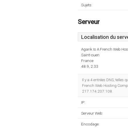
Sujets:
Serveur
Localisation du serv
Agarik Is A French Web Ho
Saint-ouen
France
48.9, 2.33
Il y a 4 entrées DNS, telles 
French Web Hosting Company
217.174.207.108.
IP:
Serveur Web:
Encodage: