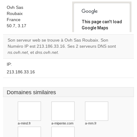
Ovh Sas
Roubaix
France
This page can't load
50.7, 3.17
Google Maps
correctly.
Son serveur web se trouve à Ovh Sas Roubaix. Son
Numéro IP est 213.186.33.16. Ses 2 serveurs DNS sont
Do you
OK
ns.ovh.net
, et
dns.ovh.net
.
own this
website?
IP:
213.186.33.16
Domaines similaires
a-mind.fr
a-mipente.com
a-mm.fr