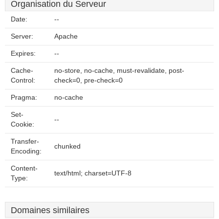
Organisation du Serveur
Date:
--
Server:
Apache
Expires:
--
Cache-
no-store, no-cache, must-revalidate, post-
Control:
check=0, pre-check=0
Pragma:
no-cache
Set-
--
Cookie:
Transfer-
chunked
Encoding:
Content-
text/html; charset=UTF-8
Type:
Domaines similaires