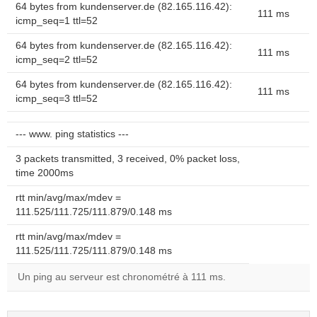
64 bytes from kundenserver.de (82.165.116.42):
111 ms
icmp_seq=1 ttl=52
64 bytes from kundenserver.de (82.165.116.42):
111 ms
icmp_seq=2 ttl=52
64 bytes from kundenserver.de (82.165.116.42):
111 ms
icmp_seq=3 ttl=52
--- www. ping statistics ---
3 packets transmitted, 3 received, 0% packet loss,
time 2000ms
rtt min/avg/max/mdev =
111.525/111.725/111.879/0.148 ms
rtt min/avg/max/mdev =
111.525/111.725/111.879/0.148 ms
Un ping au serveur est chronométré à 111 ms.