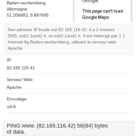
Baden-wurttemberg
Allemagne
This page can't load
51.206883, 9.887695
Google Maps
correctly.
Son adresse IP locale est 82.165.116.42. Il a 2 entrées
DNS,
ns61.1and1.fr
, et
ns62.1and1.fr
. Il est hébergé par 1 1
Do you
OK
Internet Ag Baden-wurttemberg, utilisant le serveur web
own this
website?
Apache.
IP:
82.165.116.42
Serveur Web:
Apache
Encodage:
utf-8
PING www. (82.165.116.42) 56(84) bytes
of data.