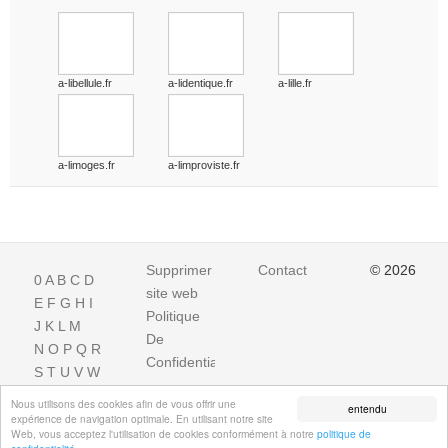
a-libellule.fr
a-lidentique.fr
a-lille.fr
a-limoges.fr
a-limproviste.fr
Supprimer
Contact
© 2026
0
A
B
C
D
site web
E
F
G
H
I
Politique
J
K
L
M
De
N
O
P
Q
R
Confidentialite
S
T
U
V
W
X
Y
Z
Nous utilisons des cookies afin de vous offrir une
entendu
expérience de navigation optimale. En utilisant notre site
Web, vous acceptez l'utilisation de cookies conformément à notre
politique de