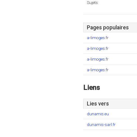
Sujets:
Pages populaires
a-limoges.fr
a-limoges.fr
a-limoges.fr
a-limoges.fr
Liens
Lies vers
dunamis.eu
dunamis-sarl.fr