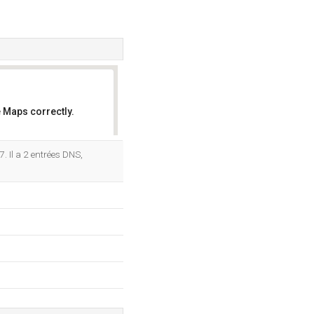
 Maps correctly.
OK
. Il a 2 entrées DNS,