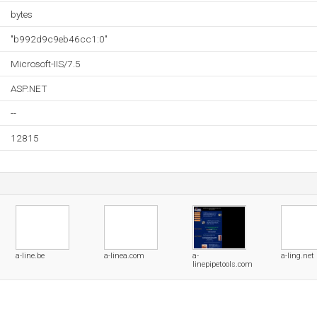
bytes
"b992d9c9eb46cc1:0"
Microsoft-IIS/7.5
ASP.NET
--
12815
a-line.be
a-linea.com
a-
a-ling.net
linepipetools.com