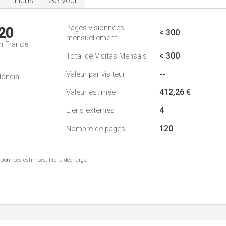
Liens
Serveur
Pages visionnées
20
< 300
mensuellement
n France
< 300
Total de Visitas Mensais
--
Valeur par visiteur
ondial
412,26 €
Valeur estimée
4
Liens externes
120
Nombre de pages
 Données estimées, lire la décharge.