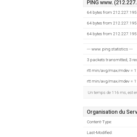
PING www. (212.227.1
64 bytes from 212.227.195
64 bytes from 212.227.195
64 bytes from 212.227.195
--- www. ping statistics ---
3 packets transmitted, 3 r
rtt min/avg/max/mdev = 
rtt min/avg/max/mdev = 
Un temps de 116 ms, est enr
Organisation du Ser
Content-Type:
Last-Modified: