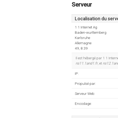
Serveur
Localisation du serv
1 1 Internet Ag
Baden-wurttemberg
Karlsruhe
Allemagne
49, 8.39
Il est hébergé par 1 1 Inter
ns11.1and1.fr
, et
ns12.1an
IP:
Propulsé par:
Serveur Web:
Encodage: