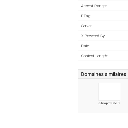
Accept-Ranges:
ETag:
Server:
X-Powered-By:
Date:
Content-Length:
Domaines similaires
a-limproviste.fr