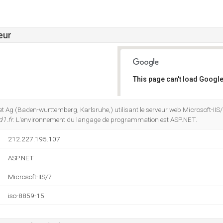
eur
This page can't load Google
Do you own this website?
net Ag (Baden-wurttemberg, Karlsruhe,) utilisant le serveur web Microsoft-IIS/7
d1.fr
. L'environnement du langage de programmation est ASP.NET.
212.227.195.107
ASP.NET
Microsoft-IIS/7
iso-8859-15