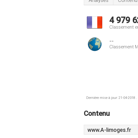
Analyses
Contenu
4 979 6
Classement e
--
Classement M
Dernière mise à jour: 21-04-2018 .
Contenu
www.A-limoges.fr