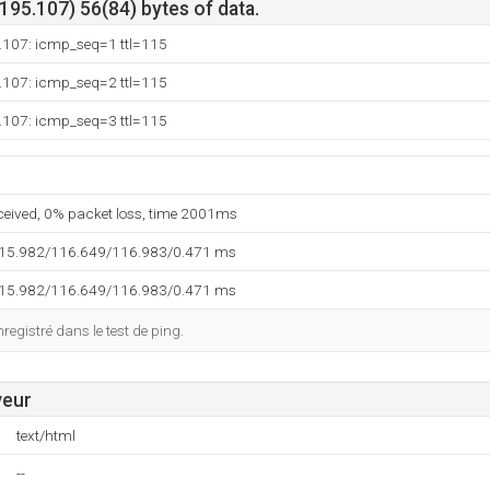
95.107) 56(84) bytes of data.
.107: icmp_seq=1 ttl=115
.107: icmp_seq=2 ttl=115
.107: icmp_seq=3 ttl=115
eceived, 0% packet loss, time 2001ms
115.982/116.649/116.983/0.471 ms
115.982/116.649/116.983/0.471 ms
egistré dans le test de ping.
veur
text/html
--