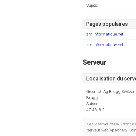
Sujets:
Pages populaires
zm-informatique.net
zm-informatique.net
Serveur
Localisation du serv
Green.ch Ag Brugg Switzer
Brugg
Suisse
47.48, 8.2
Ses 2 serveurs DNS sont
ns
serveur web Apache/2. Son 