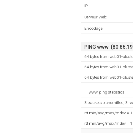
IP:
Serveur Web:
Encodage:
PING www. (80.86.198
64 bytes from web01-cluste
64 bytes from web01-cluste
64 bytes from web01-cluste
--- www. ping statistics ---
3 packets transmitted, 3 r
rtt min/avg/max/mdev = 
rtt min/avg/max/mdev = 