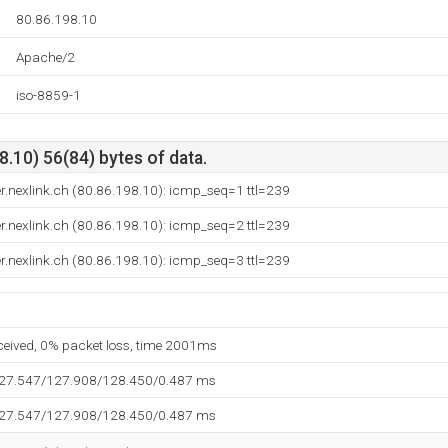
80.86.198.10
Apache/2
iso-8859-1
.10) 56(84) bytes of data.
r.nexlink.ch (80.86.198.10): icmp_seq=1 ttl=239
r.nexlink.ch (80.86.198.10): icmp_seq=2 ttl=239
r.nexlink.ch (80.86.198.10): icmp_seq=3 ttl=239
eceived, 0% packet loss, time 2001ms
127.547/127.908/128.450/0.487 ms
127.547/127.908/128.450/0.487 ms