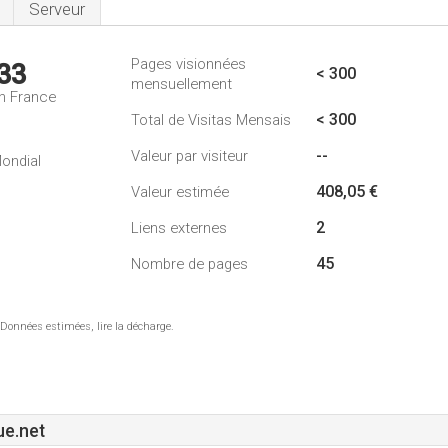
Serveur
Pages visionnées
33
< 300
mensuellement
n France
< 300
Total de Visitas Mensais
--
Valeur par visiteur
ondial
408,05 €
Valeur estimée
2
Liens externes
45
Nombre de pages
 Données estimées, lire la décharge.
e.net