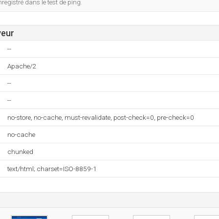
egistré dans le test de ping.
veur
--
Apache/2
--
--
no-store, no-cache, must-revalidate, post-check=0, pre-check=0
no-cache
chunked
text/html; charset=ISO-8859-1