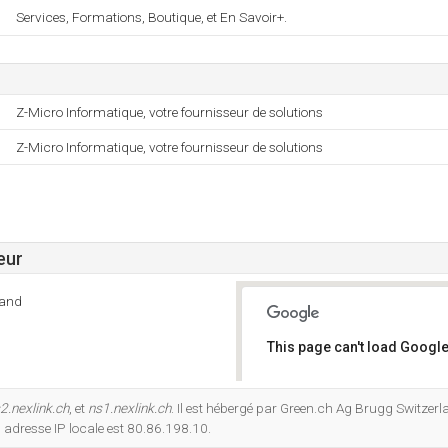
Services, Formations, Boutique, et En Savoir+.
Z-Micro Informatique, votre fournisseur de solutions
Z-Micro Informatique, votre fournisseur de solutions
eur
land
This page can't load Google
Do you own this website?
2.nexlink.ch
, et
ns1.nexlink.ch
. Il est hébergé par Green.ch Ag Brugg Switzerla
adresse IP locale est 80.86.198.10.