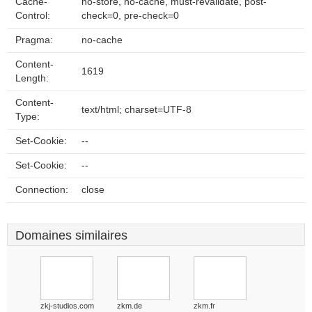
Cache-
no-store, no-cache, must-revalidate, post-
Control:
check=0, pre-check=0
Pragma:
no-cache
Content-
1619
Length:
Content-
text/html; charset=UTF-8
Type:
Set-Cookie:
--
Set-Cookie:
--
Connection:
close
Domaines similaires
zkj-studios.com
zkm.de
zkm.fr