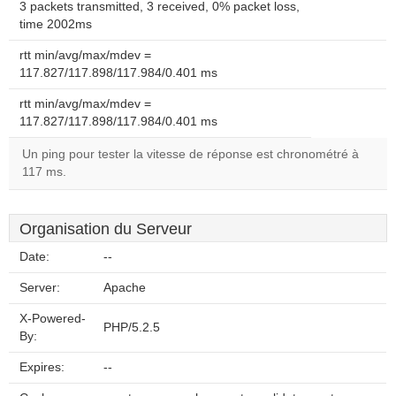
3 packets transmitted, 3 received, 0% packet loss,
time 2002ms
rtt min/avg/max/mdev =
117.827/117.898/117.984/0.401 ms
rtt min/avg/max/mdev =
117.827/117.898/117.984/0.401 ms
Un ping pour tester la vitesse de réponse est chronométré à
117 ms.
Organisation du Serveur
Date:
--
Server:
Apache
X-Powered-
PHP/5.2.5
By:
Expires:
--