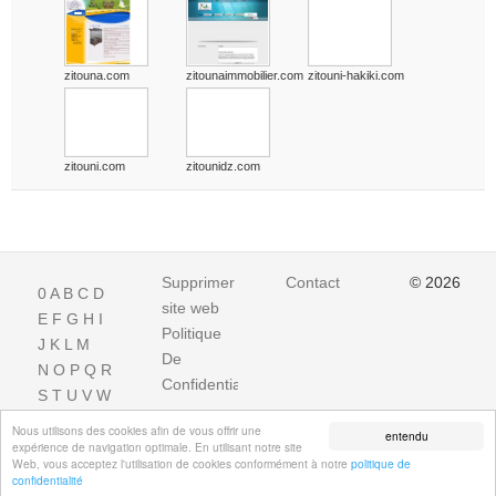
zitouna.com
zitounaimmobilier.com
zitouni-hakiki.com
zitouni.com
zitounidz.com
Supprimer
Contact
© 2026
0
A
B
C
D
site web
E
F
G
H
I
Politique
J
K
L
M
De
N
O
P
Q
R
Confidentialite
S
T
U
V
W
X
Y
Z
Nous utilisons des cookies afin de vous offrir une
entendu
expérience de navigation optimale. En utilisant notre site
Web, vous acceptez l'utilisation de cookies conformément à notre
politique de
confidentialité