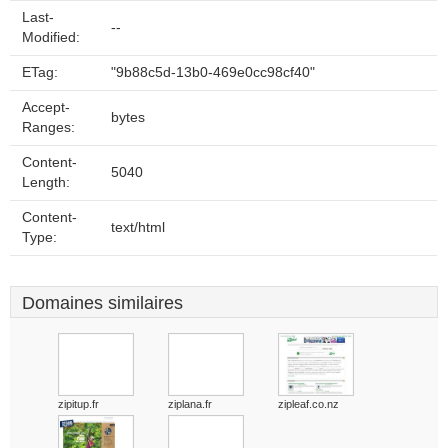
Last-
--
Modified:
ETag:
"9b88c5d-13b0-469e0cc98cf40"
Accept-
bytes
Ranges:
Content-
5040
Length:
Content-
text/html
Type:
Domaines similaires
zipitup.fr
ziplana.fr
zipleaf.co.nz