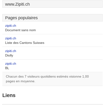
www.Zipiti.ch
Pages populaires
zipiti.ch
Document sans nom
zipiti.ch
Liste des Cantons Suisses
zipiti.ch
Diolly
zipiti.ch
BL
Chacun des 7 visiteurs quotidiens estimés visionne 1,00
pages en moyenne.
Liens