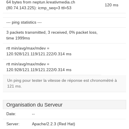
64 bytes from neptun.kreativmedia.ch
120 ms
(80.74.143.225): icmp_seq=3 ttl=53
--- ping statistics ---
3 packets transmitted, 3 received, 0% packet loss,
time 1999ms
rtt min/avg/max/mdev =
120.928/121.119/121.222/0.314 ms
rtt min/avg/max/mdev =
120.928/121.119/121.222/0.314 ms
Un ping pour tester la vitesse de réponse est chronométré à
121 ms.
Organisation du Serveur
Date:
--
Server:
Apache/2.2.3 (Red Hat)