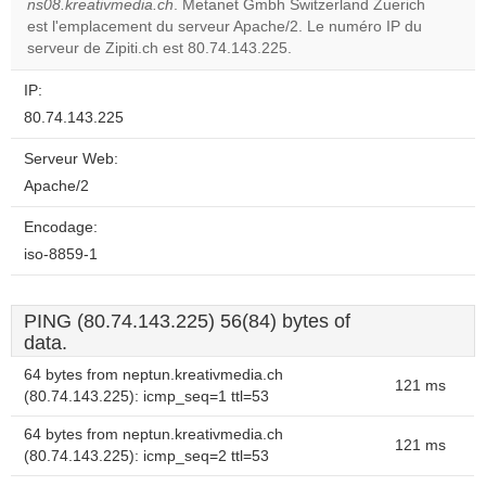
ns08.kreativmedia.ch
. Metanet Gmbh Switzerland Zuerich
Do you
OK
est l'emplacement du serveur Apache/2. Le numéro IP du
own this
website?
serveur de Zipiti.ch est 80.74.143.225.
IP:
80.74.143.225
Serveur Web:
Apache/2
Encodage:
iso-8859-1
PING (80.74.143.225) 56(84) bytes of
data.
64 bytes from neptun.kreativmedia.ch
121 ms
(80.74.143.225): icmp_seq=1 ttl=53
64 bytes from neptun.kreativmedia.ch
121 ms
(80.74.143.225): icmp_seq=2 ttl=53