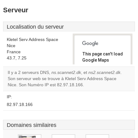
Serveur
Localisation du serveur
Kletel Serv Address Space
Nice
France
This page can't load
43.7, 7.25
Google Maps
correctly.
Il y a 2 serveurs DNS,
ns.scannet2.dk
, et
ns2.scannet2.dk
.
Son serveur web se trouve à Kletel Serv Address Space
Do you
OK
Nice. Son Numéro IP est 82.97.18.166.
own this
website?
IP:
82.97.18.166
Domaines similaires