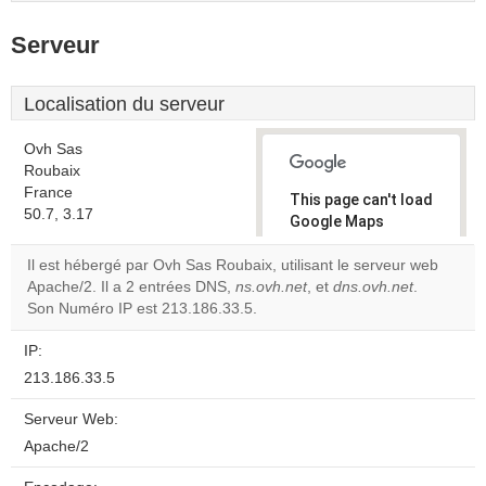
Serveur
Localisation du serveur
Ovh Sas
Roubaix
France
This page can't load
50.7, 3.17
Google Maps
correctly.
Il est hébergé par Ovh Sas Roubaix, utilisant le serveur web
Apache/2. Il a 2 entrées DNS,
ns.ovh.net
, et
dns.ovh.net
.
Do you
OK
Son Numéro IP est 213.186.33.5.
own this
website?
IP:
213.186.33.5
Serveur Web:
Apache/2