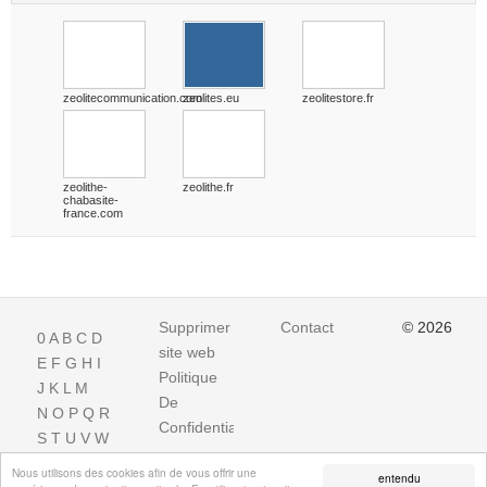
zeolitecommunication.com
zeolites.eu
zeolitestore.fr
zeolithe-
zeolithe.fr
chabasite-
france.com
Supprimer
Contact
© 2026
0
A
B
C
D
site web
E
F
G
H
I
Politique
J
K
L
M
De
N
O
P
Q
R
Confidentialite
S
T
U
V
W
X
Y
Z
Nous utilisons des cookies afin de vous offrir une
entendu