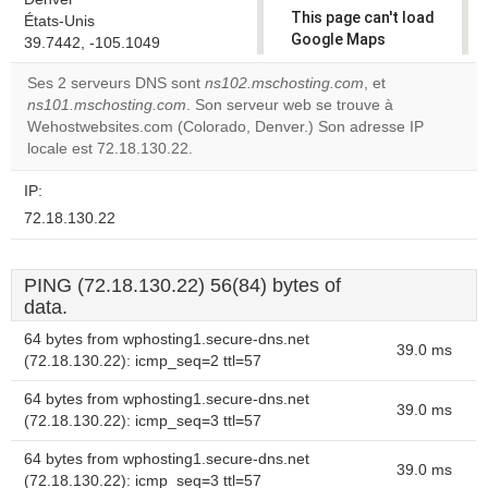
This page can't load
États-Unis
Google Maps
39.7442, -105.1049
correctly.
Ses 2 serveurs DNS sont
ns102.mschosting.com
, et
ns101.mschosting.com
. Son serveur web se trouve à
Do you
OK
Wehostwebsites.com (Colorado, Denver.) Son adresse IP
own this
website?
locale est 72.18.130.22.
IP:
72.18.130.22
PING (72.18.130.22) 56(84) bytes of
data.
64 bytes from wphosting1.secure-dns.net
39.0 ms
(72.18.130.22): icmp_seq=2 ttl=57
64 bytes from wphosting1.secure-dns.net
39.0 ms
(72.18.130.22): icmp_seq=3 ttl=57
64 bytes from wphosting1.secure-dns.net
39.0 ms
(72.18.130.22): icmp_seq=3 ttl=57