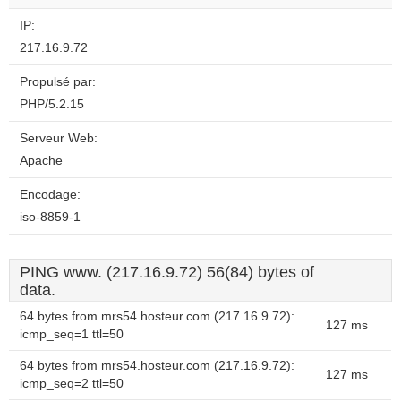
IP:
217.16.9.72
Propulsé par:
PHP/5.2.15
Serveur Web:
Apache
Encodage:
iso-8859-1
PING www. (217.16.9.72) 56(84) bytes of
data.
64 bytes from mrs54.hosteur.com (217.16.9.72):
127 ms
icmp_seq=1 ttl=50
64 bytes from mrs54.hosteur.com (217.16.9.72):
127 ms
icmp_seq=2 ttl=50