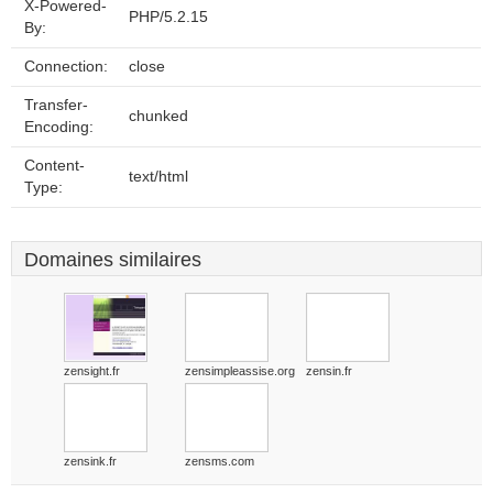
X-Powered-
PHP/5.2.15
By:
Connection:
close
Transfer-
chunked
Encoding:
Content-
text/html
Type:
Domaines similaires
zensight.fr
zensimpleassise.org
zensin.fr
zensink.fr
zensms.com