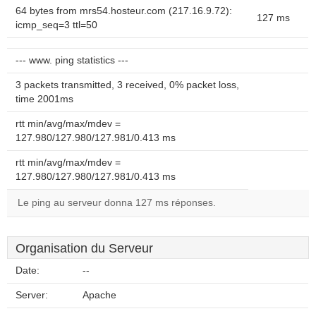
64 bytes from mrs54.hosteur.com (217.16.9.72):
127 ms
icmp_seq=3 ttl=50
--- www. ping statistics ---
3 packets transmitted, 3 received, 0% packet loss,
time 2001ms
rtt min/avg/max/mdev =
127.980/127.980/127.981/0.413 ms
rtt min/avg/max/mdev =
127.980/127.980/127.981/0.413 ms
Le ping au serveur donna 127 ms réponses.
Organisation du Serveur
Date:
--
Server:
Apache