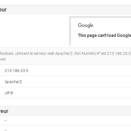
eur
This page can't load Google
Do you own this website?
Roubaix, utilisant le serveur web Apache/2. Son Numéro IP est 213.186.33.5. 
net
.
213.186.33.5
Apache/2
utf-8
veur
--
--