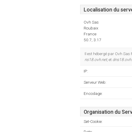
Localisation du serv
Ovh Sas
Roubaix
France
50.7, 3.17
Il est hébergé par Ovh Sas 
ns18.ovh.net
, et
dns18.ovh.
IP:
Serveur Web:
Encodage:
Organisation du Ser
Set-Cookie:
Date: