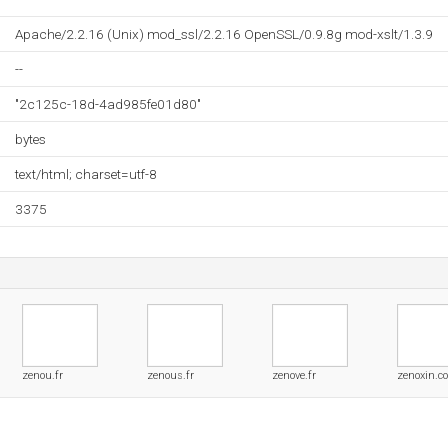
Apache/2.2.16 (Unix) mod_ssl/2.2.16 OpenSSL/0.9.8g mod-xslt/1.3.9
--
"2c125c-18d-4ad985fe01d80"
bytes
text/html; charset=utf-8
3375
zenou.fr
zenous.fr
zenove.fr
zenoxin.c