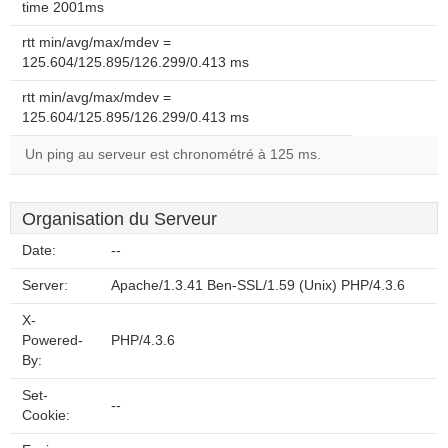
time 2001ms
rtt min/avg/max/mdev =
125.604/125.895/126.299/0.413 ms
rtt min/avg/max/mdev =
125.604/125.895/126.299/0.413 ms
Un ping au serveur est chronométré à 125 ms.
Organisation du Serveur
Date:
--
Server:
Apache/1.3.41 Ben-SSL/1.59 (Unix) PHP/4.3.6
X-
Powered-
PHP/4.3.6
By:
Set-
--
Cookie: