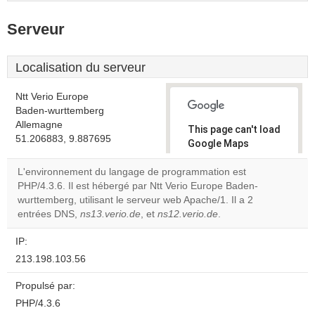
Serveur
Localisation du serveur
Ntt Verio Europe
Baden-wurttemberg
Allemagne
This page can't load
51.206883, 9.887695
Google Maps
correctly.
L'environnement du langage de programmation est
PHP/4.3.6. Il est hébergé par Ntt Verio Europe Baden-
Do you
OK
wurttemberg, utilisant le serveur web Apache/1. Il a 2
own this
website?
entrées DNS,
ns13.verio.de
, et
ns12.verio.de
.
IP:
213.198.103.56
Propulsé par:
PHP/4.3.6