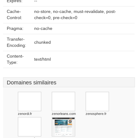
Expires:
--
Cache-
no-store, no-cache, must-revalidate, post-
Control:
check=0, pre-check=0
Pragma:
no-cache
Transfer-
chunked
Encoding:
Content-
text/html
Type:
Domaines similaires
zenordi.fr
zenorleans.com
zenosphere.fr