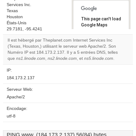
Services Inc.
Texas
Houston
This page can't load
États-Unis
Google Maps
29.7181, -95.4241
correctly.
Il est hébergé par Theplanet.com Internet Services Inc
Do you
(Texas, Houston,) utilisant le serveur web Apache/2. Son
OK
own this
Numéro IP est 184.173.2.137. Il y a 5 entrées DNS, telles
website?
que
ns1.linode.com
,
ns2.linode.com
, et
ns5.linode.com
.
IP:
184.173.2.137
Serveur Web:
Apache/2
Encodage:
utf-8
PING www. (184.173.2.137) 56(84) bytes