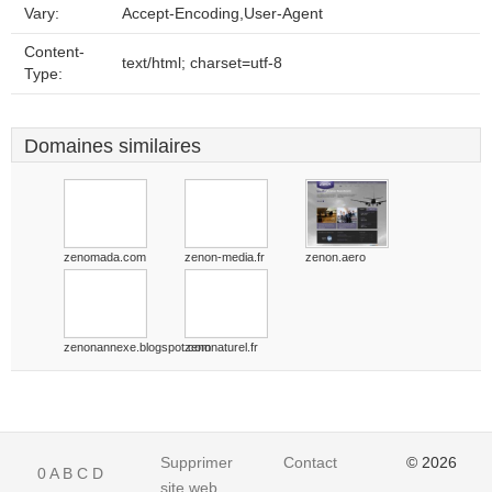
Vary:
Accept-Encoding,User-Agent
Content-
text/html; charset=utf-8
Type:
Domaines similaires
zenomada.com
zenon-media.fr
zenon.aero
zenonannexe.blogspot.com
zenonaturel.fr
Supprimer
Contact
© 2026
0
A
B
C
D
site web