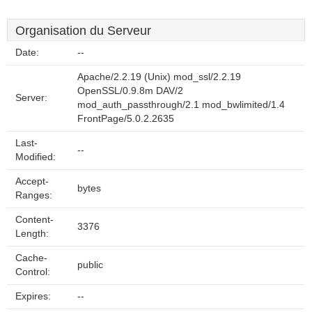
Organisation du Serveur
Date:
--
Apache/2.2.19 (Unix) mod_ssl/2.2.19
OpenSSL/0.9.8m DAV/2
Server:
mod_auth_passthrough/2.1 mod_bwlimited/1.4
FrontPage/5.0.2.2635
Last-
--
Modified:
Accept-
bytes
Ranges:
Content-
3376
Length:
Cache-
public
Control:
Expires:
--