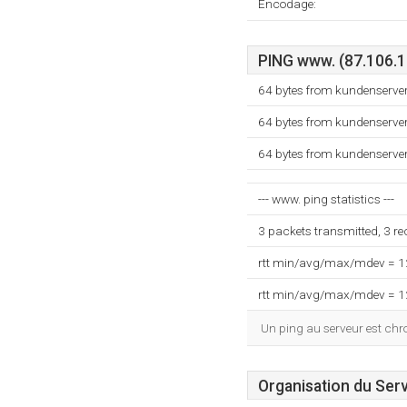
Encodage:
PING www. (87.106.15
64 bytes from kundenserve
64 bytes from kundenserve
64 bytes from kundenserve
--- www. ping statistics ---
3 packets transmitted, 3 r
rtt min/avg/max/mdev = 
rtt min/avg/max/mdev = 
Un ping au serveur est ch
Organisation du Ser