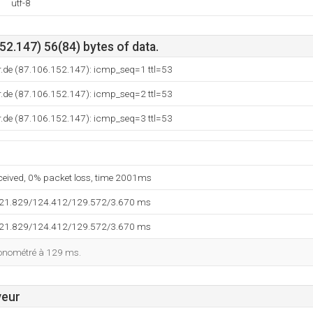
utf-8
2.147) 56(84) bytes of data.
r.de (87.106.152.147): icmp_seq=1 ttl=53
r.de (87.106.152.147): icmp_seq=2 ttl=53
r.de (87.106.152.147): icmp_seq=3 ttl=53
eceived, 0% packet loss, time 2001ms
121.829/124.412/129.572/3.670 ms
121.829/124.412/129.572/3.670 ms
ronométré à 129 ms.
veur