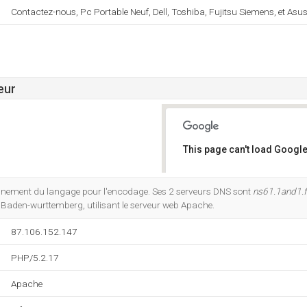
Contactez-nous, Pc Portable Neuf, Dell, Toshiba, Fujitsu Siemens, et Asus
eur
This page can't load Google
Do you own this website?
nnement du langage pour l'encodage. Ses 2 serveurs DNS sont
ns61.1and1.f
g Baden-wurttemberg, utilisant le serveur web Apache.
87.106.152.147
PHP/5.2.17
Apache