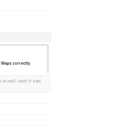
.
 Maps correctly.
OK
r
, et
ns62.1and1.fr
. Il est