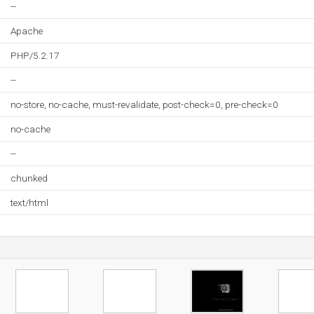
--
Apache
PHP/5.2.17
--
no-store, no-cache, must-revalidate, post-check=0, pre-check=0
no-cache
--
chunked
text/html