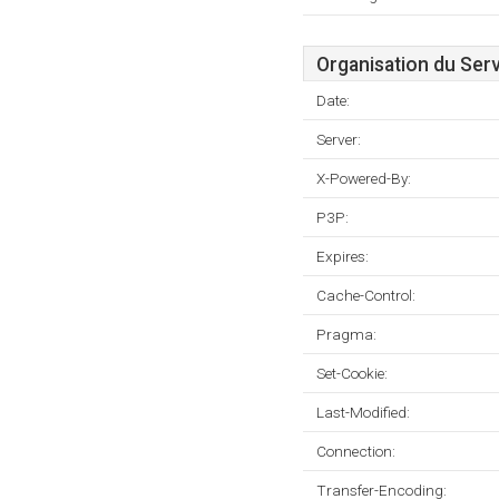
Organisation du Ser
Date:
Server:
X-Powered-By:
P3P:
Expires:
Cache-Control:
Pragma:
Set-Cookie:
Last-Modified:
Connection:
Transfer-Encoding: