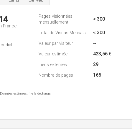
Liens
Serveur
Pages visionnées
14
< 300
mensuellement
n France
< 300
Total de Visitas Mensais
--
Valeur par visiteur
ondial
423,56 €
Valeur estimée
29
Liens externes
165
Nombre de pages
 Données estimées, lire la décharge.