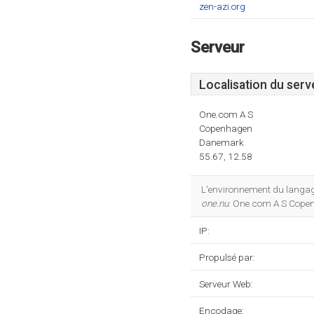
zen-azi.org
Serveur
Localisation du serv
One.com A S
Copenhagen
Danemark
55.67, 12.58
L'environnement du langag
one.nu
. One.com A S Cope
IP:
Propulsé par:
Serveur Web:
Encodage: