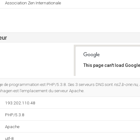
Association Zen Internationale
eur
This page can't load Google
Do you own this website?
e de programmation est PHP/5.3.8. Ses 3 serveurs DNS sont
ns2.b-one.nu
,
nhagen est l'emplacement du serveur Apache.
193.202.110.48
PHP/5.3.8
Apache
utf-8