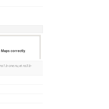
 Maps correctly.
OK
ns1.b-one.nu
, et
ns3.b-