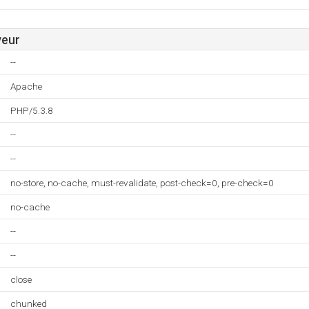
veur
--
Apache
PHP/5.3.8
--
--
no-store, no-cache, must-revalidate, post-check=0, pre-check=0
no-cache
--
--
close
chunked