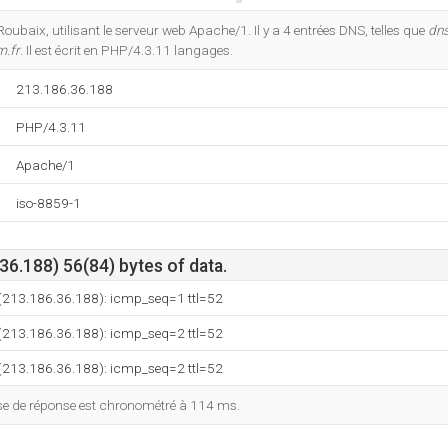
Do you own this website?
oubaix, utilisant le serveur web Apache/1. Il y a 4 entrées DNS, telles que
dn
.fr
. Il est écrit en PHP/4.3.11 langages.
213.186.36.188
PHP/4.3.11
Apache/1
iso-8859-1
6.188) 56(84) bytes of data.
 (213.186.36.188): icmp_seq=1 ttl=52
 (213.186.36.188): icmp_seq=2 ttl=52
 (213.186.36.188): icmp_seq=2 ttl=52
esse de réponse est chronométré à 114 ms.