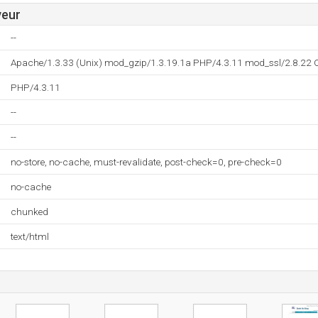
veur
--
Apache/1.3.33 (Unix) mod_gzip/1.3.19.1a PHP/4.3.11 mod_ssl/2.8.22
PHP/4.3.11
--
--
no-store, no-cache, must-revalidate, post-check=0, pre-check=0
no-cache
chunked
text/html