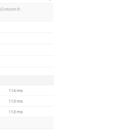
OK
s2.mcom.fr
,
114 ms
113 ms
113 ms