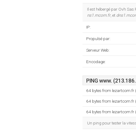
Il est hébergé par Ovh Sas R
ns1.mcom.fr
, et
dns1.mcom
IP:
Propulsé par:
Serveur Web:
Encodage:
PING www. (213.186.3
64 bytes from lezartcom.fr
64 bytes from lezartcom.fr
64 bytes from lezartcom.fr
Un ping pour tester la vit