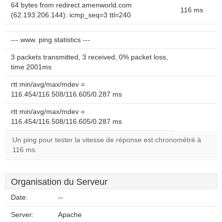
64 bytes from redirect.amenworld.com
116 ms
(62.193.206.144): icmp_seq=3 ttl=240
--- www. ping statistics ---
3 packets transmitted, 3 received, 0% packet loss,
time 2001ms
rtt min/avg/max/mdev =
116.454/116.508/116.605/0.287 ms
rtt min/avg/max/mdev =
116.454/116.508/116.605/0.287 ms
Un ping pour tester la vitesse de réponse est chronométré à
116 ms.
Organisation du Serveur
Date:
--
Server:
Apache