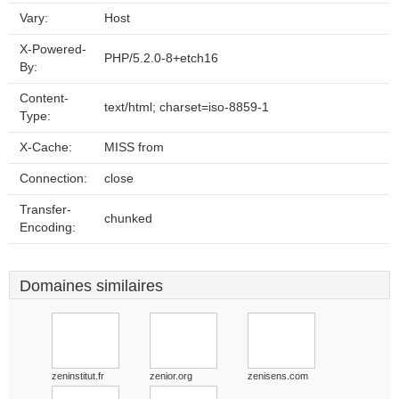
Vary:
Host
X-Powered-
PHP/5.2.0-8+etch16
By:
Content-
text/html; charset=iso-8859-1
Type:
X-Cache:
MISS from
Connection:
close
Transfer-
chunked
Encoding:
Domaines similaires
zeninstitut.fr
zenior.org
zenisens.com