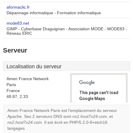
aformaclic.fr
Dépannage informatique - Formation informatique
mode83.net
GIMP - Cyberbase Draguignan - Association MODE - MODE83 -
Réseau ERIC
Serveur
Localisation du serveur
Amen France Network
Paris
France
This page can't load
48.87, 2.33
Google Maps
correctly.
Amen France Network Paris est l'emplacement du serveur
Apache. Ses 2 serveurs DNS sont
ns1.host7x24.com
, et
Do you
OK
ns2.host7x24.com
. Il est écrit en PHP/5.2.0-8+etch16
own this
website?
langages.