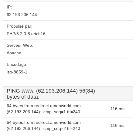
IP:
62.193.206.144
Propulsé par:
PHP/5.2.0-8+etch16
Serveur Web:
Apache
Encodage:
iso-8859-1
PING www. (62.193.206.144) 56(84)
bytes of data.
64 bytes from redirect.amenworld.com
116 ms
(62.193.206.144): icmp_seq=1 ttl=240
64 bytes from redirect.amenworld.com
116 ms
(62.193.206.144): icmp_seq=2 ttl=240