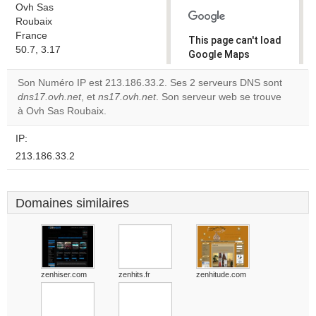
Ovh Sas
Roubaix
France
This page can't load
50.7, 3.17
Google Maps
correctly.
Son Numéro IP est 213.186.33.2. Ses 2 serveurs DNS sont
dns17.ovh.net
, et
ns17.ovh.net
. Son serveur web se trouve
Do you
OK
à Ovh Sas Roubaix.
own this
website?
IP:
213.186.33.2
Domaines similaires
zenhiser.com
zenhits.fr
zenhitude.com