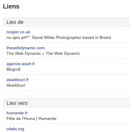
Liens
Lies de
nospin.co.uk
no spin ø¤º°` David White Photographer based in Bristol
thewebdynamic.com
The Web Dynamic » The Web Dynamic
agence-asart.fr
Blogroll
akaddouri.fr
Akaddouri
Lies vers
humanite.fr
Fête de l'Huma | Humanite
odebi.org