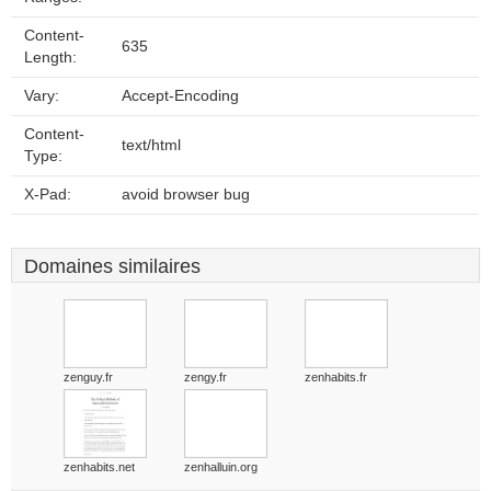
Content-
635
Length:
Vary:
Accept-Encoding
Content-
text/html
Type:
X-Pad:
avoid browser bug
Domaines similaires
zenguy.fr
zengy.fr
zenhabits.fr
zenhabits.net
zenhalluin.org