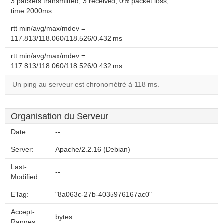
3 packets transmitted, 3 received, 0% packet loss,
time 2000ms
rtt min/avg/max/mdev =
117.813/118.060/118.526/0.432 ms
rtt min/avg/max/mdev =
117.813/118.060/118.526/0.432 ms
Un ping au serveur est chronométré à 118 ms.
Organisation du Serveur
Date:
--
Server:
Apache/2.2.16 (Debian)
Last-
--
Modified:
ETag:
"8a063c-27b-4035976167ac0"
Accept-
bytes
Ranges: