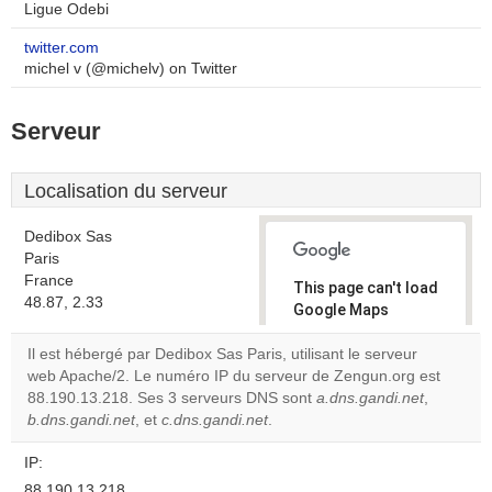
Ligue Odebi
twitter.com
michel v (@michelv) on Twitter
Serveur
Localisation du serveur
Dedibox Sas
Paris
France
This page can't load
48.87, 2.33
Google Maps
correctly.
Il est hébergé par Dedibox Sas Paris, utilisant le serveur
web Apache/2. Le numéro IP du serveur de Zengun.org est
Do you
OK
88.190.13.218. Ses 3 serveurs DNS sont
own this
a.dns.gandi.net
,
website?
b.dns.gandi.net
, et
c.dns.gandi.net
.
IP:
88.190.13.218