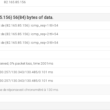
82.165.85.156
.156) 56(84) bytes of data.
.de (82.165.85.156): icmp_req=1 ttl=54
.de (82.165.85.156): icmp_req=2 ttl=54
.de (82.165.85.156): icmp_req=3 ttl=54
eceived, 0% packet loss, time 2001ms
130.257/130.343/130.485/0.101 ms
130.257/130.343/130.485/0.101 ms
esse de réponse est chronométré à 130 ms.