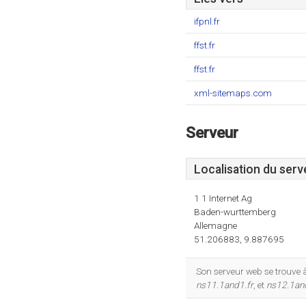
ifpnl.fr
ffst.fr
ffst.fr
xml-sitemaps.com
Serveur
Localisation du serv
1 1 Internet Ag
Baden-wurttemberg
Allemagne
51.206883, 9.887695
Son serveur web se trouve 
ns11.1and1.fr
, et
ns12.1an