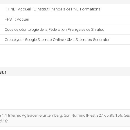
IFPNL - Accueil - L'institut Français de PNL. Formations
FFST : Accueil
Code de déontologie de la Fédération Française de Shiatsu
Create your Google Sitemap Online - XML Sitemaps Generator
eur
à 1 1 Internet Ag Baden-wurttemberg. Son Numéro IP est 82.165.85.156. Ses
d1.fr
.