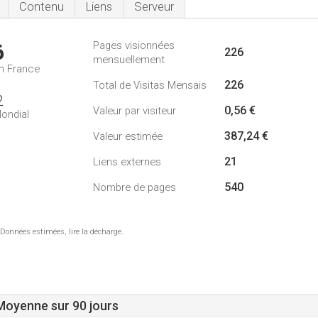
Contenu
Liens
Serveur
Pages visionnées
6
226
mensuellement
n France
226
Total de Visitas Mensais
2
0,56 €
Valeur par visiteur
ondial
387,24 €
Valeur estimée
21
Liens externes
540
Nombre de pages
 Données estimées, lire la décharge.
 Moyenne sur 90 jours