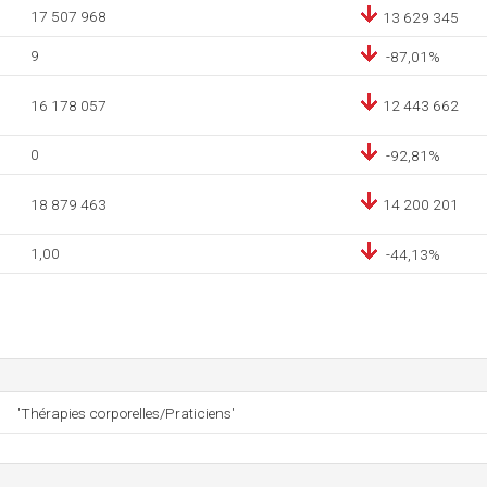
17 507 968
13 629 345
9
-87,01%
16 178 057
12 443 662
0
-92,81%
18 879 463
14 200 201
1,00
-44,13%
'Thérapies corporelles/Praticiens'