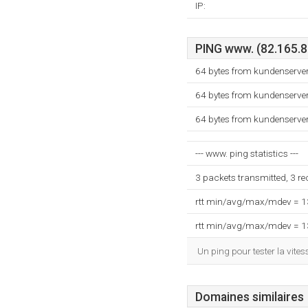
IP:
PING www. (82.165.85
64 bytes from kundenserver
64 bytes from kundenserver
64 bytes from kundenserver
--- www. ping statistics ---
3 packets transmitted, 3 r
rtt min/avg/max/mdev = 
rtt min/avg/max/mdev = 
Un ping pour tester la vit
Domaines similaires