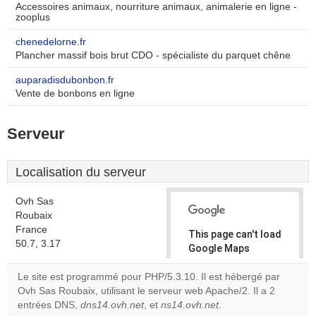
Accessoires animaux, nourriture animaux, animalerie en ligne -
zooplus
chenedelorne.fr
Plancher massif bois brut CDO - spécialiste du parquet chêne
auparadisdubonbon.fr
Vente de bonbons en ligne
Serveur
Localisation du serveur
Ovh Sas
Roubaix
France
This page can't load
50.7, 3.17
Google Maps
correctly.
Le site est programmé pour PHP/5.3.10. Il est hébergé par
Ovh Sas Roubaix, utilisant le serveur web Apache/2. Il a 2
Do you
OK
entrées DNS,
dns14.ovh.net
, et
ns14.ovh.net
own this
.