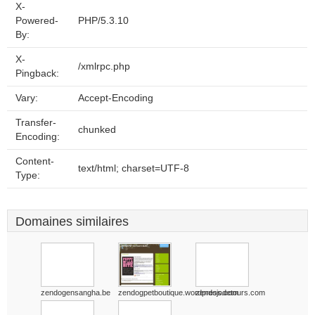
X-
Powered-
PHP/5.3.10
By:
X-
/xmlrpc.php
Pingback:
Vary:
Accept-Encoding
Transfer-
chunked
Encoding:
Content-
text/html; charset=UTF-8
Type:
Domaines similaires
zendogensangha.be
zendogpetboutique.wordpress.com
zendojodetours.com