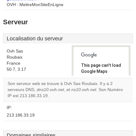
OVH : MettreMonSiteEnLigne
Serveur
Localisation du serveur
Ovh Sas
Roubaix
France
This page can't load
50.7, 3.17
Google Maps
correctly.
Son serveur web se trouve à Ovh Sas Roubaix. Il y a 2
serveurs DNS,
dns10.ovh.net
, et
ns10.ovh.net
. Son Numéro
Do you
OK
IP est 213.186.33.19.
own this
website?
IP:
213.186.33.19
Domaines similaires