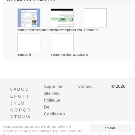
zencartoptimization.com
zencarttemplates.info
zencast.fr
zenced.fr
zencenterofsyracuse.org
Supprimer
Contact
© 2026
0
A
B
C
D
site web
E
F
G
H
I
Politique
J
K
L
M
De
N
O
P
Q
R
Confidentialite
S
T
U
V
W
X
Y
Z
Nous utilisons des cookies afin de vous offrir une
entendu
expérience de navigation optimale. En utilisant notre site