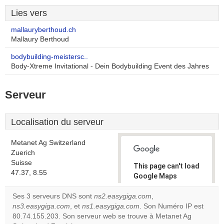
Lies vers
mallauryberthoud.ch
Mallaury Berthoud
bodybuilding-meistersc..
Body-Xtreme Invitational - Dein Bodybuilding Event des Jahres
Serveur
Localisation du serveur
Metanet Ag Switzerland
Zuerich
Suisse
This page can't load
47.37, 8.55
Google Maps
correctly.
Ses 3 serveurs DNS sont
ns2.easygiga.com
,
ns3.easygiga.com
, et
ns1.easygiga.com
. Son Numéro IP est
Do you
OK
80.74.155.203. Son serveur web se trouve à Metanet Ag
own this