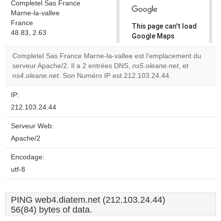
Completel Sas France
Marne-la-vallee
France
This page can't load
48.83, 2.63
Google Maps
correctly.
Completel Sas France Marne-la-vallee est l'emplacement du
serveur Apache/2. Il a 2 entrées DNS,
ns5.oleane.net
, et
Do you
OK
ns4.oleane.net
. Son Numéro IP est 212.103.24.44.
own this
website?
IP:
212.103.24.44
Serveur Web:
Apache/2
Encodage:
utf-8
PING web4.diatem.net (212.103.24.44)
56(84) bytes of data.