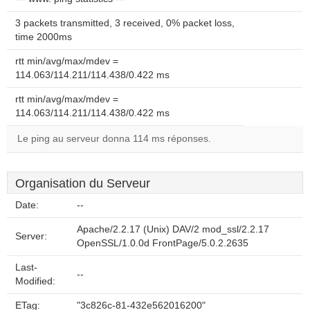
3 packets transmitted, 3 received, 0% packet loss,
time 2000ms
rtt min/avg/max/mdev =
114.063/114.211/114.438/0.422 ms
rtt min/avg/max/mdev =
114.063/114.211/114.438/0.422 ms
Le ping au serveur donna 114 ms réponses.
Organisation du Serveur
Date:
--
Apache/2.2.17 (Unix) DAV/2 mod_ssl/2.2.17
Server:
OpenSSL/1.0.0d FrontPage/5.0.2.2635
Last-
--
Modified:
ETag:
"3c826c-81-432e562016200"