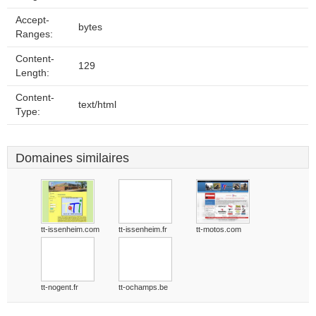
Accept-
bytes
Ranges:
Content-
129
Length:
Content-
text/html
Type:
Domaines similaires
tt-issenheim.com
tt-issenheim.fr
tt-motos.com
tt-nogent.fr
tt-ochamps.be