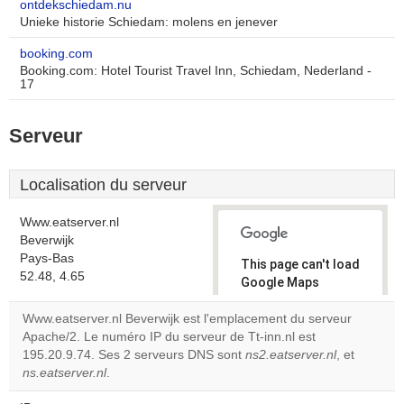
ontdekschiedam.nu
Unieke historie Schiedam: molens en jenever
booking.com
Booking.com: Hotel Tourist Travel Inn, Schiedam, Nederland -
17
Serveur
Localisation du serveur
Www.eatserver.nl
Beverwijk
Pays-Bas
This page can't load
52.48, 4.65
Google Maps
correctly.
Www.eatserver.nl Beverwijk est l'emplacement du serveur
Apache/2. Le numéro IP du serveur de Tt-inn.nl est
Do you
OK
195.20.9.74. Ses 2 serveurs DNS sont
ns2.eatserver.nl
own this
, et
website?
ns.eatserver.nl
.