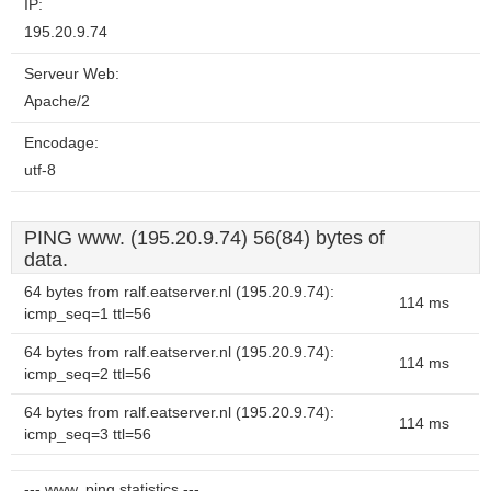
IP:
195.20.9.74
Serveur Web:
Apache/2
Encodage:
utf-8
PING www. (195.20.9.74) 56(84) bytes of
data.
64 bytes from ralf.eatserver.nl (195.20.9.74):
114 ms
icmp_seq=1 ttl=56
64 bytes from ralf.eatserver.nl (195.20.9.74):
114 ms
icmp_seq=2 ttl=56
64 bytes from ralf.eatserver.nl (195.20.9.74):
114 ms
icmp_seq=3 ttl=56
--- www. ping statistics ---