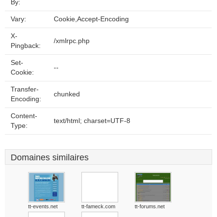
By:
Vary:
Cookie,Accept-Encoding
X-
/xmlrpc.php
Pingback:
Set-
--
Cookie:
Transfer-
chunked
Encoding:
Content-
text/html; charset=UTF-8
Type:
Domaines similaires
tt-events.net
tt-fameck.com
tt-forums.net