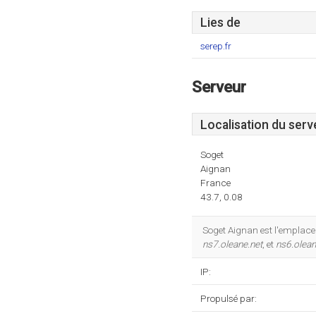
Lies de
serep.fr
Serveur
Localisation du serv
Soget
Aignan
France
43.7, 0.08
Soget Aignan est l'emplacem
ns7.oleane.net
, et
ns6.olean
IP:
Propulsé par: