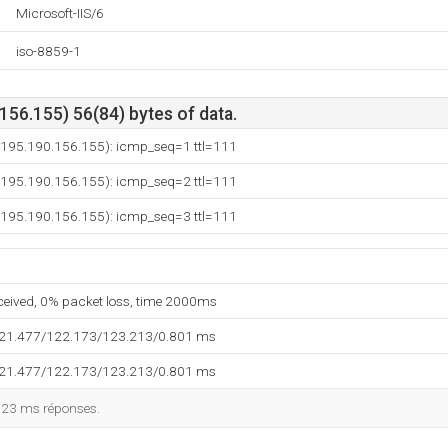
Microsoft-IIS/6
iso-8859-1
56.155) 56(84) bytes of data.
 (195.190.156.155): icmp_seq=1 ttl=111
 (195.190.156.155): icmp_seq=2 ttl=111
 (195.190.156.155): icmp_seq=3 ttl=111
eceived, 0% packet loss, time 2000ms
121.477/122.173/123.213/0.801 ms
121.477/122.173/123.213/0.801 ms
123 ms réponses.