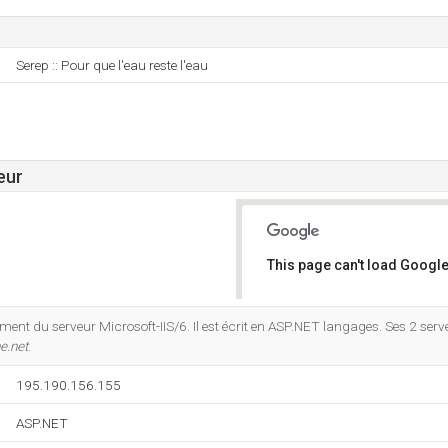
Serep :: Pour que l'eau reste l'eau
eur
This page can't load Google
Do you own this website?
ent du serveur Microsoft-IIS/6. Il est écrit en ASP.NET langages. Ses 2 ser
e.net
.
195.190.156.155
ASP.NET