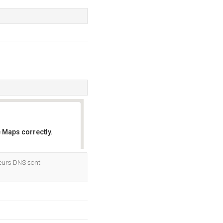
 Maps correctly.
OK
veurs DNS sont