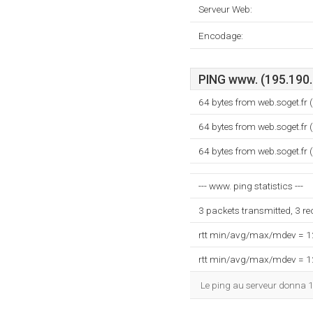
Serveur Web:
Encodage:
PING www. (195.190.1
64 bytes from web.soget.fr
64 bytes from web.soget.fr
64 bytes from web.soget.fr
--- www. ping statistics ---
3 packets transmitted, 3 r
rtt min/avg/max/mdev = 
rtt min/avg/max/mdev = 
Le ping au serveur donna 