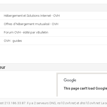
Hébergement et Solutions Internet - OVH
Offres d'hébergement mutualisé - OVH
Forum OVH - édité par vBulletin
OVH : guides
eur
This page can't load Google
Do you own this website?
 est 213.186.33.87. Il y a 2 serveurs DNS,
ns10.ovh.net
, et
dns10.ovh.net
. Le 