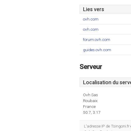
Lies vers
ovh.com
ovh.com
forum.ovh.com
guides.ovh.com
Serveur
Localisation du serv
Ovh Sas
Roubaix
France
50.7, 3.17
L'adresse IP de Tsingoni.fr