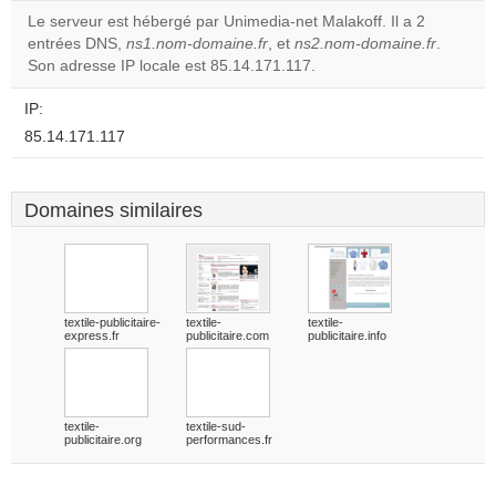
Le serveur est hébergé par Unimedia-net Malakoff. Il a 2
entrées DNS,
ns1.nom-domaine.fr
, et
ns2.nom-domaine.fr
.
Do you
OK
Son adresse IP locale est 85.14.171.117.
own this
website?
IP:
85.14.171.117
Domaines similaires
textile-publicitaire-
textile-
textile-
express.fr
publicitaire.com
publicitaire.info
textile-
textile-sud-
publicitaire.org
performances.fr