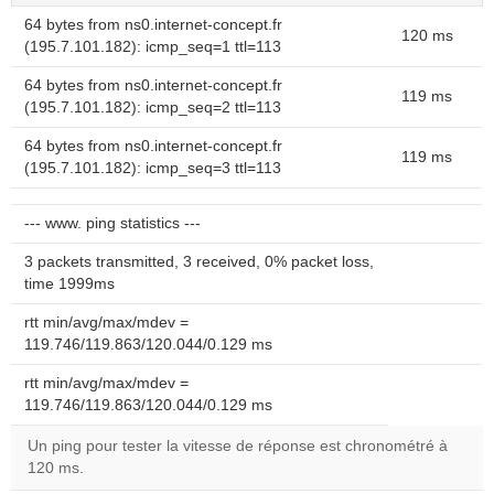
64 bytes from ns0.internet-concept.fr
120 ms
(195.7.101.182): icmp_seq=1 ttl=113
64 bytes from ns0.internet-concept.fr
119 ms
(195.7.101.182): icmp_seq=2 ttl=113
64 bytes from ns0.internet-concept.fr
119 ms
(195.7.101.182): icmp_seq=3 ttl=113
--- www. ping statistics ---
3 packets transmitted, 3 received, 0% packet loss,
time 1999ms
rtt min/avg/max/mdev =
119.746/119.863/120.044/0.129 ms
rtt min/avg/max/mdev =
119.746/119.863/120.044/0.129 ms
Un ping pour tester la vitesse de réponse est chronométré à
120 ms.