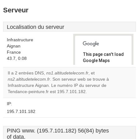
Serveur
Localisation du serveur
Infrastructure
Aignan
France
This page can't load
43.7, 0.08
Google Maps
correctly.
Il a 2 entrées DNS,
ns1.altitudetelecom.fr
, et
ns2.altitudetelecom.fr
. Son serveur web se trouve à
Do you
OK
Infrastructure Aignan. Le numéro IP du serveur de
own this
website?
Tendance-peinture.fr est 195.7.101.182.
IP:
195.7.101.182
PING www. (195.7.101.182) 56(84) bytes
of data.