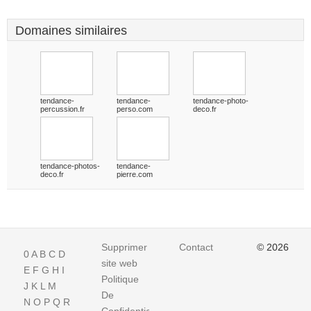
Domaines similaires
tendance-
tendance-
tendance-photo-
percussion.fr
perso.com
deco.fr
tendance-photos-
tendance-
deco.fr
pierre.com
Supprimer
Contact
© 2026
0
A
B
C
D
site web
E
F
G
H
I
Politique
J
K
L
M
De
N
O
P
Q
R