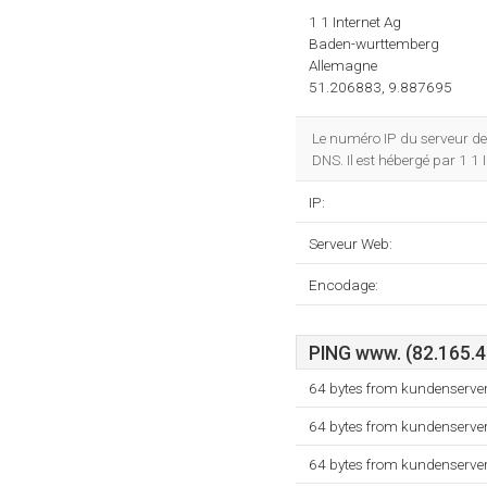
1 1 Internet Ag
Baden-wurttemberg
Allemagne
51.206883, 9.887695
Le numéro IP du serveur d
DNS. Il est hébergé par 1 1
IP:
Serveur Web:
Encodage:
PING www. (82.165.49
64 bytes from kundenserver
64 bytes from kundenserver
64 bytes from kundenserver