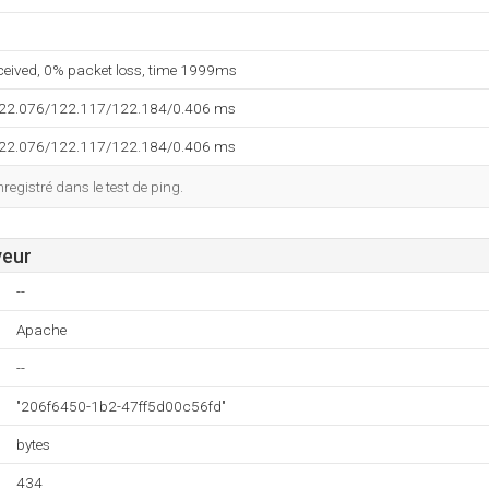
eceived, 0% packet loss, time 1999ms
122.076/122.117/122.184/0.406 ms
122.076/122.117/122.184/0.406 ms
egistré dans le test de ping.
veur
--
Apache
--
"206f6450-1b2-47ff5d00c56fd"
bytes
434