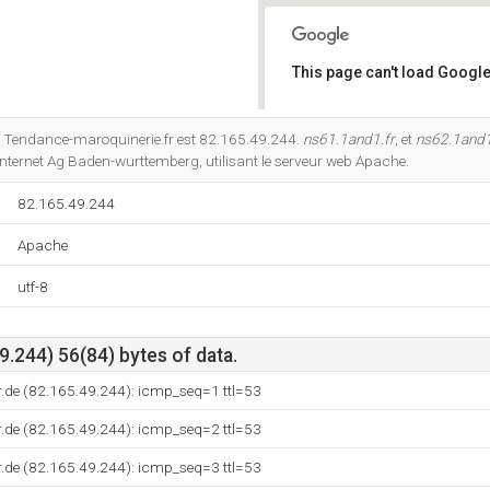
This page can't load Google
Do you own this website?
e Tendance-maroquinerie.fr est 82.165.49.244.
ns61.1and1.fr
, et
ns62.1and1
 Internet Ag Baden-wurttemberg, utilisant le serveur web Apache.
82.165.49.244
Apache
utf-8
.244) 56(84) bytes of data.
.de (82.165.49.244): icmp_seq=1 ttl=53
.de (82.165.49.244): icmp_seq=2 ttl=53
.de (82.165.49.244): icmp_seq=3 ttl=53