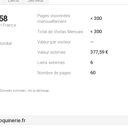
Liens
Serveur
Pages visionnées
58
< 300
mensuellement
n France
< 300
Total de Visitas Mensais
--
Valeur par visiteur
ondial
377,59 €
Valeur estimée
6
Liens externes
60
Nombre de pages
 Données estimées, lire la décharge.
uinerie.fr