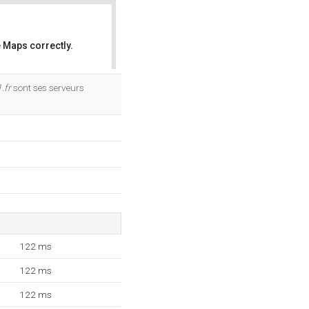
 Maps correctly.
OK
.fr
sont ses serveurs
122 ms
122 ms
122 ms