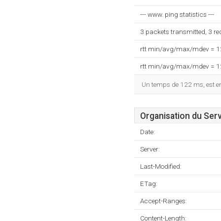
--- www. ping statistics ---
3 packets transmitted, 3 r
rtt min/avg/max/mdev = 
rtt min/avg/max/mdev = 
Un temps de 122 ms, est enr
Organisation du Ser
Date:
Server:
Last-Modified:
ETag:
Accept-Ranges:
Content-Length: