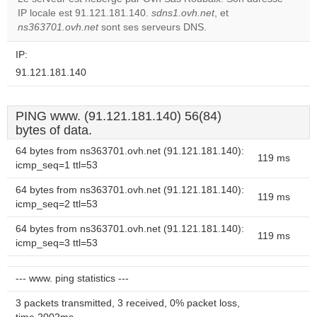
IP locale est 91.121.181.140.
sdns1.ovh.net
, et
Do you
OK
ns363701.ovh.net
sont ses serveurs DNS.
own this
website?
IP:
91.121.181.140
PING www. (91.121.181.140) 56(84)
bytes of data.
64 bytes from ns363701.ovh.net (91.121.181.140):
119 ms
icmp_seq=1 ttl=53
64 bytes from ns363701.ovh.net (91.121.181.140):
119 ms
icmp_seq=2 ttl=53
64 bytes from ns363701.ovh.net (91.121.181.140):
119 ms
icmp_seq=3 ttl=53
--- www. ping statistics ---
3 packets transmitted, 3 received, 0% packet loss,