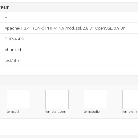
veur
--
Apache/1.3.41 (Unix) PHP/4.4.9 mod_ssl/2.8.31 OpenSSL/0.9.8n
PHP/4.4.9
chunked
text/html
temsol.fr
temstart.com
temstudio.fr
temsys.fr