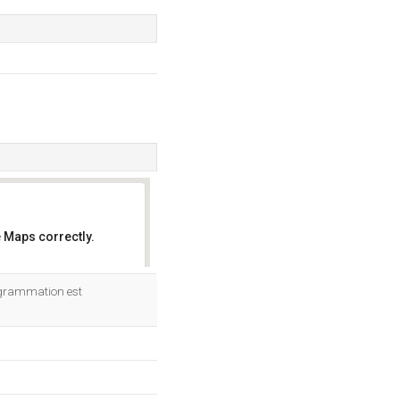
 Maps correctly.
OK
rogrammation est