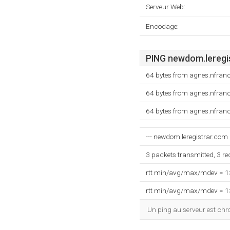
Serveur Web:
Encodage:
PING newdom.leregis
64 bytes from agnes.nfran
64 bytes from agnes.nfran
64 bytes from agnes.nfran
--- newdom.leregistrar.com p
3 packets transmitted, 3 r
rtt min/avg/max/mdev = 
rtt min/avg/max/mdev = 
Un ping au serveur est ch