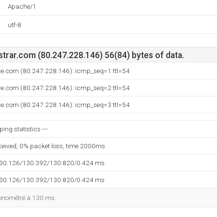
Apache/1
utf-8
trar.com (80.247.228.146) 56(84) bytes of data.
ce.com (80.247.228.146): icmp_seq=1 ttl=54
ce.com (80.247.228.146): icmp_seq=2 ttl=54
ce.com (80.247.228.146): icmp_seq=3 ttl=54
ing statistics ---
eceived, 0% packet loss, time 2000ms
130.126/130.392/130.820/0.424 ms
130.126/130.392/130.820/0.424 ms
ronométré à 130 ms.