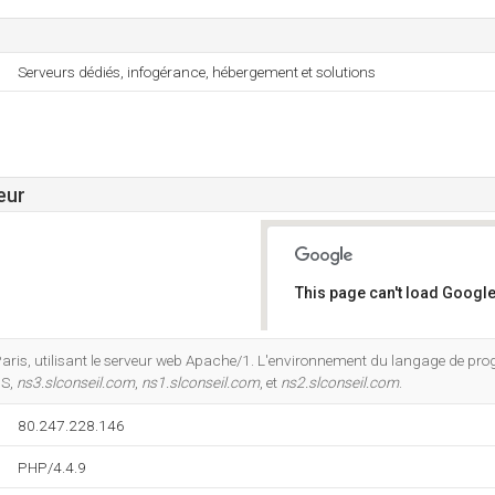
Serveurs dédiés, infogérance, hébergement et solutions
eur
This page can't load Google
Do you own this website?
 Paris, utilisant le serveur web Apache/1. L'environnement du langage de p
NS,
ns3.slconseil.com
,
ns1.slconseil.com
, et
ns2.slconseil.com
.
80.247.228.146
PHP/4.4.9