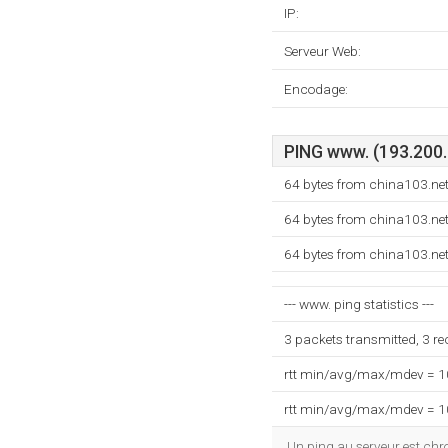
IP:
Serveur Web:
Encodage:
PING www. (193.200.6
64 bytes from china103.net
64 bytes from china103.net
64 bytes from china103.net
--- www. ping statistics ---
3 packets transmitted, 3 r
rtt min/avg/max/mdev = 
rtt min/avg/max/mdev = 
Un ping au serveur est ch