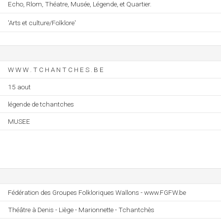
Echo, Rlom, Théatre, Musée, Légende, et Quartier.
'Arts et culture/Folklore'
W W W . T C H A N T C H E S . B E
15 aout
légende de tchantches
MUSEE
Fédération des Groupes Folkloriques Wallons - www.FGFW.be
Théâtre à Denis - Liège - Marionnette - Tchantchès