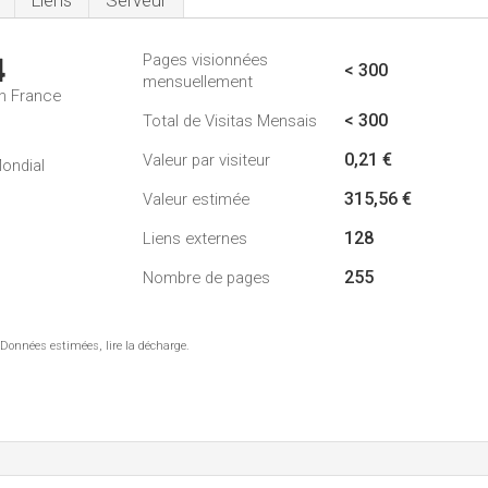
Liens
Serveur
Pages visionnées
4
< 300
mensuellement
n France
< 300
Total de Visitas Mensais
0,21 €
Valeur par visiteur
ondial
315,56 €
Valeur estimée
128
Liens externes
255
Nombre de pages
 Données estimées, lire la décharge.