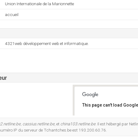
Union Internationale de la Marionnette
accueil
4321web développement web et informatique.
eur
This page can't load Google
Do you own this website?
2.netline.be
,
cassius.netline.be
, et
china103.netline.be
. Il est hébergé par Netli
numéro IP du serveur de Tchantches.be est 193.200.60.76.