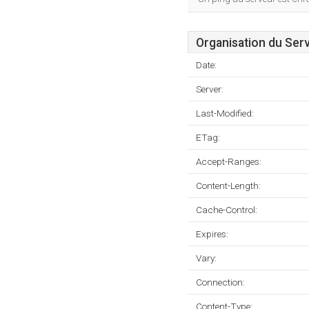
Organisation du Ser
Date:
Server:
Last-Modified:
ETag:
Accept-Ranges:
Content-Length:
Cache-Control:
Expires:
Vary:
Connection:
Content-Type: