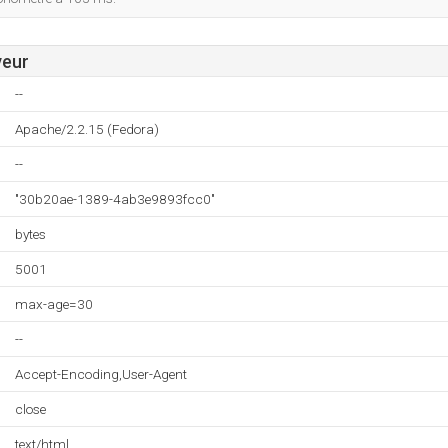
veur
--
Apache/2.2.15 (Fedora)
--
"30b20ae-1389-4ab3e9893fcc0"
bytes
5001
max-age=30
--
Accept-Encoding,User-Agent
close
text/html