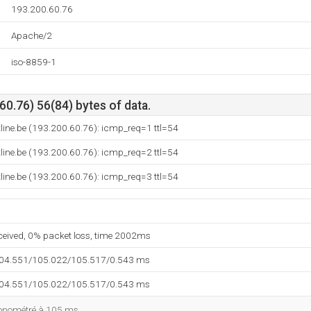
193.200.60.76
Apache/2
iso-8859-1
0.76) 56(84) bytes of data.
line.be (193.200.60.76): icmp_req=1 ttl=54
line.be (193.200.60.76): icmp_req=2 ttl=54
line.be (193.200.60.76): icmp_req=3 ttl=54
eceived, 0% packet loss, time 2002ms
104.551/105.022/105.517/0.543 ms
104.551/105.022/105.517/0.543 ms
ronométré à 105 ms.