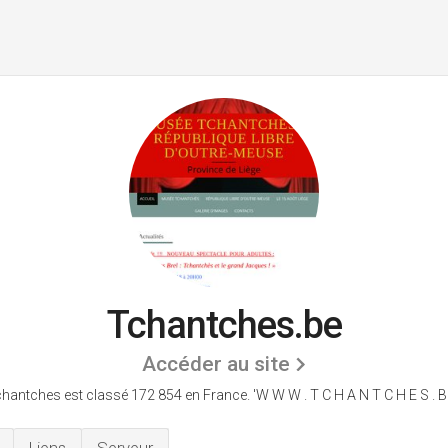
Tchantches.be
Accéder au site
hantches est classé 172 854 en France.
'W W W . T C H A N T C H E S . B 