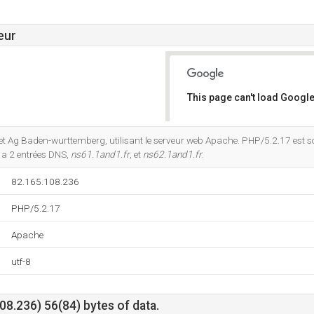
eur
This page can't load Google
Do you own this website?
ernet Ag Baden-wurttemberg, utilisant le serveur web Apache. PHP/5.2.17 est
 a 2 entrées DNS,
ns61.1and1.fr
, et
ns62.1and1.fr
.
82.165.108.236
PHP/5.2.17
Apache
utf-8
8.236) 56(84) bytes of data.