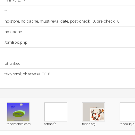
PHP/5.2.17
--
no-store, no-cache, must-revalidate, post-check=0, pre-check=0
no-cache
/xmlrpc.php
--
chunked
text/html; charset=UTF-8
tchantches.com
tchao.fr
tchao.org
tchaoudjo.