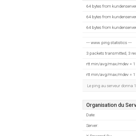
64 bytes from kundenserve
64 bytes from kundenserve
64 bytes from kundenserve
--- www. ping statistics ---
3 packets transmitted, 3 r
rtt min/avg/max/mdev = 
rtt min/avg/max/mdev = 
Le ping au serveur donna 
Organisation du Ser
Date:
Server: