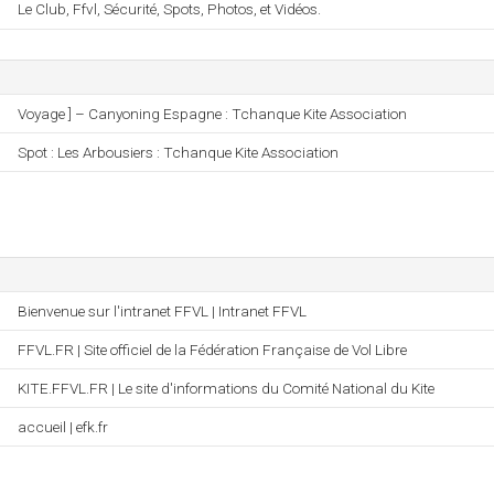
Le Club, Ffvl, Sécurité, Spots, Photos, et Vidéos.
Voyage ] – Canyoning Espagne : Tchanque Kite Association
Spot : Les Arbousiers : Tchanque Kite Association
Bienvenue sur l'intranet FFVL | Intranet FFVL
FFVL.FR | Site officiel de la Fédération Française de Vol Libre
KITE.FFVL.FR | Le site d'informations du Comité National du Kite
accueil | efk.fr