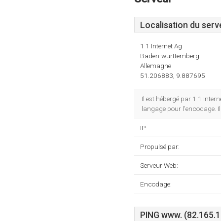
Localisation du serv
1 1 Internet Ag
Baden-wurttemberg
Allemagne
51.206883, 9.887695
Il est hébergé par 1 1 Int
langage pour l'encodage. Il
IP:
Propulsé par:
Serveur Web:
Encodage:
PING www. (82.165.10