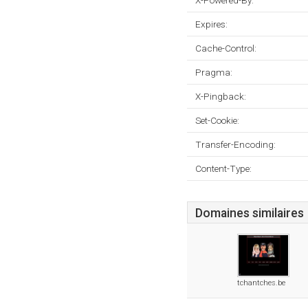
X-Powered-By:
Expires:
Cache-Control:
Pragma:
X-Pingback:
Set-Cookie:
Transfer-Encoding:
Content-Type:
Domaines similaires
tchantches.be