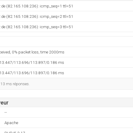
r.de (82.165.108.236): icmp_seq=1 ttl=51
r.de (82.165.108.236): icmp_seq=2 ttl=51
r.de (82.165.108.236): icmp_seq=3 ttl=51
eceived, 0% packet loss, time 2000ms
113.447/113.696/113.897/0.186 ms
113.447/113.696/113.897/0.186 ms
113 ms réponses.
veur
--
Apache