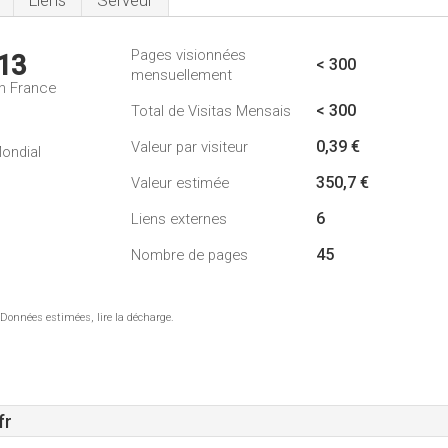
Liens
Serveur
Pages visionnées
13
< 300
mensuellement
n France
< 300
Total de Visitas Mensais
0,39 €
Valeur par visiteur
ondial
350,7 €
Valeur estimée
6
Liens externes
45
Nombre de pages
 Données estimées, lire la décharge.
fr