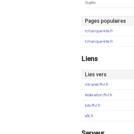
Sujets:
Pages populaires
tchanque-kite.fr
tchanque-kite.fr
Liens
Lies vers
intranet.ffvl.fr
federation.ffvl.fr
kite.ffvl.fr
efk.fr
Serveur