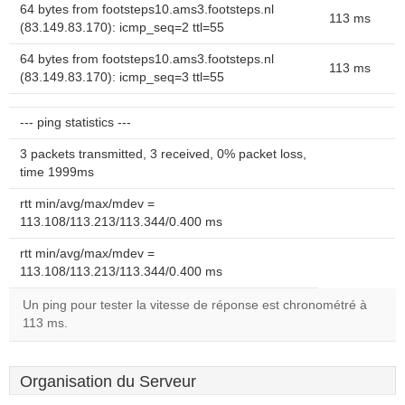
64 bytes from footsteps10.ams3.footsteps.nl
113 ms
(83.149.83.170): icmp_seq=2 ttl=55
64 bytes from footsteps10.ams3.footsteps.nl
113 ms
(83.149.83.170): icmp_seq=3 ttl=55
--- ping statistics ---
3 packets transmitted, 3 received, 0% packet loss,
time 1999ms
rtt min/avg/max/mdev =
113.108/113.213/113.344/0.400 ms
rtt min/avg/max/mdev =
113.108/113.213/113.344/0.400 ms
Un ping pour tester la vitesse de réponse est chronométré à
113 ms.
Organisation du Serveur