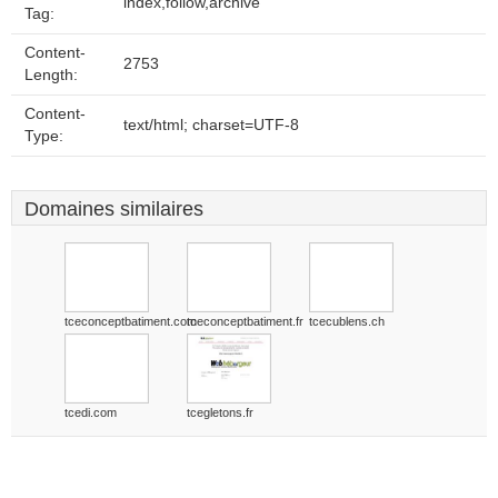
index,follow,archive
Tag:
Content-
2753
Length:
Content-
text/html; charset=UTF-8
Type:
Domaines similaires
tceconceptbatiment.com
tceconceptbatiment.fr
tcecublens.ch
tcedi.com
tcegletons.fr