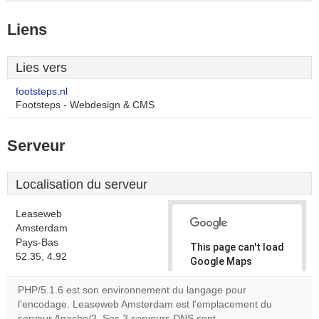
Liens
Lies vers
footsteps.nl
Footsteps - Webdesign & CMS
Serveur
Localisation du serveur
Leaseweb
Amsterdam
Pays-Bas
This page can't load
52.35, 4.92
Google Maps
correctly.
PHP/5.1.6 est son environnement du langage pour
l'encodage. Leaseweb Amsterdam est l'emplacement du
Do you
OK
serveur Apache/2. Ses 3 serveurs DNS sont
own this