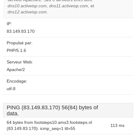
website?
dns10.activeisp.com
,
dns11.activeisp.com
, et
dns12.activeisp.com
.
IP:
83.149.83.170
Propulsé par:
PHP/5.1.6
Serveur Web:
Apache/2
Encodage:
utf-8
PING (83.149.83.170) 56(84) bytes of
data.
64 bytes from footsteps10.ams3.footsteps.nl
113 ms
(83.149.83.170): icmp_seq=1 ttl=55