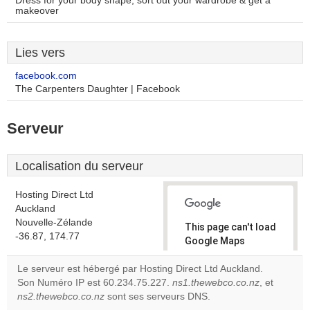
Dress for your body shape, sort out your wardrobe & get a
makeover
Lies vers
facebook.com
The Carpenters Daughter | Facebook
Serveur
Localisation du serveur
Hosting Direct Ltd
Auckland
Nouvelle-Zélande
This page can't load
-36.87, 174.77
Google Maps
correctly.
Le serveur est hébergé par Hosting Direct Ltd Auckland.
Son Numéro IP est 60.234.75.227.
ns1.thewebco.co.nz
, et
Do you
OK
ns2.thewebco.co.nz
sont ses serveurs DNS.
own this
website?