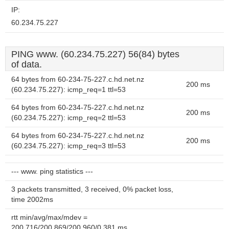
IP:
60.234.75.227
PING www. (60.234.75.227) 56(84) bytes
of data.
64 bytes from 60-234-75-227.c.hd.net.nz
200 ms
(60.234.75.227): icmp_req=1 ttl=53
64 bytes from 60-234-75-227.c.hd.net.nz
200 ms
(60.234.75.227): icmp_req=2 ttl=53
64 bytes from 60-234-75-227.c.hd.net.nz
200 ms
(60.234.75.227): icmp_req=3 ttl=53
--- www. ping statistics ---
3 packets transmitted, 3 received, 0% packet loss,
time 2002ms
rtt min/avg/max/mdev =
200.716/200.869/200.960/0.381 ms