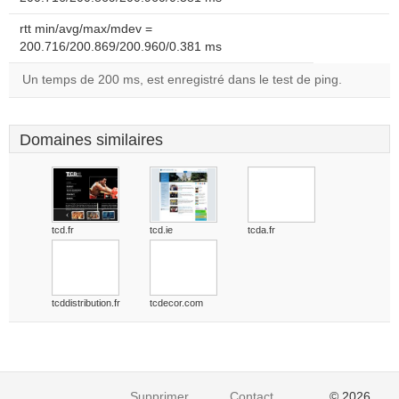
rtt min/avg/max/mdev =
200.716/200.869/200.960/0.381 ms
Un temps de 200 ms, est enregistré dans le test de ping.
Domaines similaires
tcd.fr
tcd.ie
tcda.fr
tcddistribution.fr
tcdecor.com
Supprimer
Contact
© 2026