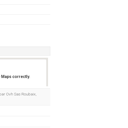
 Maps correctly.
OK
é par Ovh Sas Roubaix,