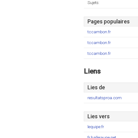
Sujets:
Pages populaires
tccambon.fr
tccambon.fr
tccambon.fr
Liens
Lies de
resultatsproa.com
Lies vers
lequipe.fr
fr.ballejaune.net