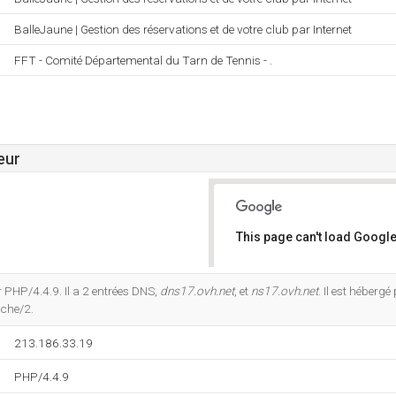
BalleJaune | Gestion des réservations et de votre club par Internet
FFT - Comité Départemental du Tarn de Tennis - .
eur
This page can't load Google
Do you own this website?
 PHP/4.4.9. Il a 2 entrées DNS,
dns17.ovh.net
, et
ns17.ovh.net
. Il est héberg
ache/2.
213.186.33.19
PHP/4.4.9