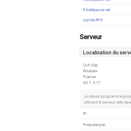
fr.ballejaune.net
comite.fft.fr
Serveur
Localisation du serv
Ovh Sas
Roubaix
France
50.7, 3.17
Le site est programmé pour
utilisant le serveur web Ap
IP:
Propulsé par: