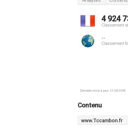
Analyses
Contenu
4 924 7
Classement e
--
Classement M
Dernière mise à jour: 21-04-2018 .
Contenu
www.Tccambon.fr