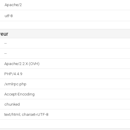
Apache/2
utf-8
veur
--
--
Apache/2.2.X (OVH)
PHP/4.4.9
/xmlrpc.php
Accept-Encoding
chunked
text/html; charset=UTF-8