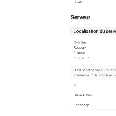
Sujets:
Serveur
Localisation du serv
Ovh Sas
Roubaix
France
50.7, 3.17
Il est hébergé par Ovh Sas 
L'adresse IP de Tcbt.fr est
IP:
Serveur Web:
Encodage: