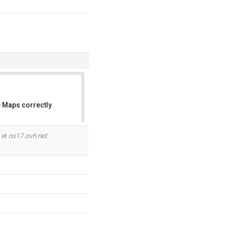
 Maps correctly.
OK
, et
ns17.ovh.net
.