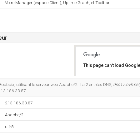
Votre Manager (espace Client), Uptime Graph, et Toolbar.
eur
This page can't load Google
Do you own this website?
Roubaix, utilisant le serveur web Apache/2. Il a 2 entrées DNS,
dns17.ovh.net
 213.186.33.87.
213.186.33.87
Apache/2
utf-8