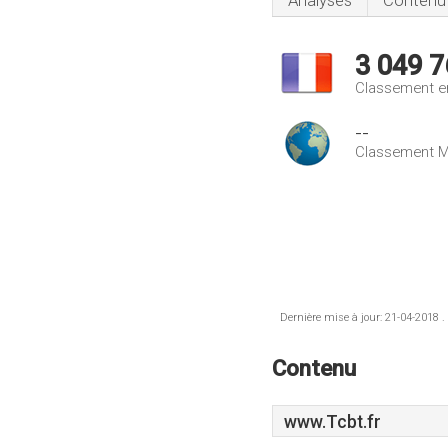
Analyses
Contenu
3 049 7
Classement e
--
Classement M
Dernière mise à jour: 21-04-2018 .
Contenu
www.Tcbt.fr