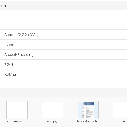
veur
--
--
Apache/2.2.X (OVH)
bytes
Accept-Encoding
7548
text/html
tcbusiness.fr
tcbussigny.ch
tcc-bretagne.fr
tcc-fr.com