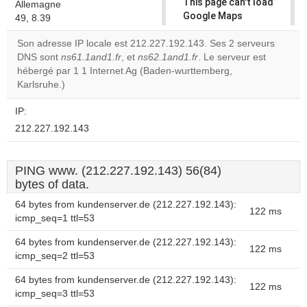
This page can't load
Allemagne
Google Maps
49, 8.39
correctly.
Son adresse IP locale est 212.227.192.143. Ses 2 serveurs
DNS sont
ns61.1and1.fr
, et
ns62.1and1.fr
. Le serveur est
Do you
OK
hébergé par 1 1 Internet Ag (Baden-wurttemberg,
own this
website?
Karlsruhe.)
IP:
212.227.192.143
PING www. (212.227.192.143) 56(84)
bytes of data.
64 bytes from kundenserver.de (212.227.192.143):
122 ms
icmp_seq=1 ttl=53
64 bytes from kundenserver.de (212.227.192.143):
122 ms
icmp_seq=2 ttl=53
64 bytes from kundenserver.de (212.227.192.143):
122 ms
icmp_seq=3 ttl=53