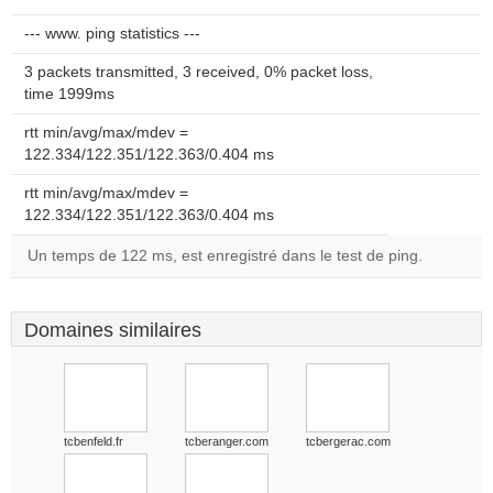
--- www. ping statistics ---
3 packets transmitted, 3 received, 0% packet loss,
time 1999ms
rtt min/avg/max/mdev =
122.334/122.351/122.363/0.404 ms
rtt min/avg/max/mdev =
122.334/122.351/122.363/0.404 ms
Un temps de 122 ms, est enregistré dans le test de ping.
Domaines similaires
tcbenfeld.fr
tcberanger.com
tcbergerac.com