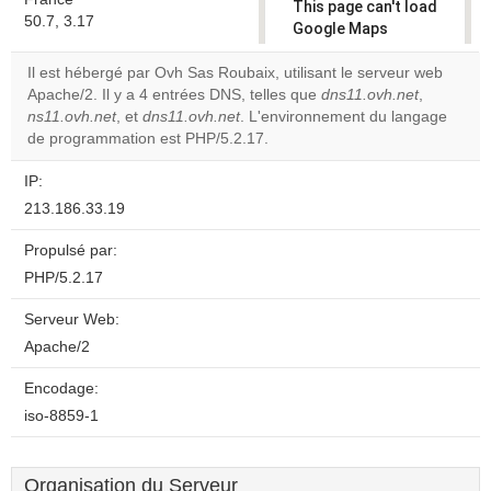
This page can't load
50.7, 3.17
Google Maps
correctly.
Il est hébergé par Ovh Sas Roubaix, utilisant le serveur web
Apache/2. Il y a 4 entrées DNS, telles que
dns11.ovh.net
,
Do you
OK
ns11.ovh.net
, et
dns11.ovh.net
. L'environnement du langage
own this
website?
de programmation est PHP/5.2.17.
IP:
213.186.33.19
Propulsé par:
PHP/5.2.17
Serveur Web:
Apache/2
Encodage:
iso-8859-1
Organisation du Serveur