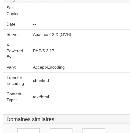
Set-
--
Cookie:
Date:
--
Server:
Apache/2.2.X (OVH)
X-
Powered-
PHP/5.2.17
By:
Vary:
Accept-Encoding
Transfer-
chunked
Encoding:
Content-
text/html
Type:
Domaines similaires