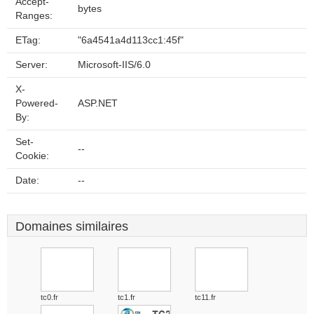
Accept-
bytes
Ranges:
ETag:
"6a4541a4d113cc1:45f"
Server:
Microsoft-IIS/6.0
X-
Powered-
ASP.NET
By:
Set-
--
Cookie:
Date:
--
Domaines similaires
tc0.fr
tc1.fr
tc11.fr