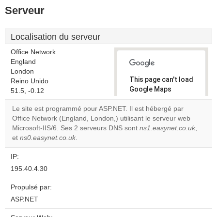
Serveur
Localisation du serveur
Office Network
England
London
This page can't load
Reino Unido
Google Maps
51.5, -0.12
correctly.
Le site est programmé pour ASP.NET. Il est hébergé par
Office Network (England, London,) utilisant le serveur web
Do you
OK
Microsoft-IIS/6. Ses 2 serveurs DNS sont
own this
ns1.easynet.co.uk
,
website?
et
ns0.easynet.co.uk
.
IP:
195.40.4.30
Propulsé par:
ASP.NET