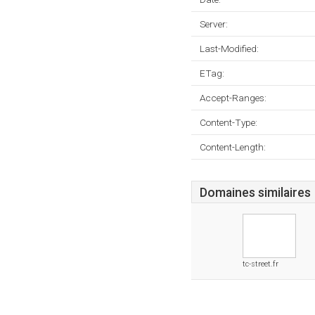
Server:
Last-Modified:
ETag:
Accept-Ranges:
Content-Type:
Content-Length:
Domaines similaires
tc-street.fr