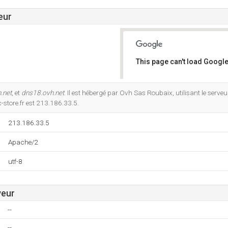
eur
This page can't load Google
Do you own this website?
.net
, et
dns18.ovh.net
. Il est hébergé par Ovh Sas Roubaix, utilisant le serv
store.fr est 213.186.33.5.
213.186.33.5
Apache/2
utf-8
veur
--
--