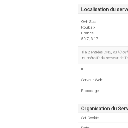
Localisation du serv
Ovh Sas
Roubaix
France
50.7, 3.17
Il a 2 entrées DNS,
ns18.ovh
numéro IP du serveur de Tc-
IP:
Serveur Web:
Encodage:
Organisation du Ser
Set-Cookie:
Date: