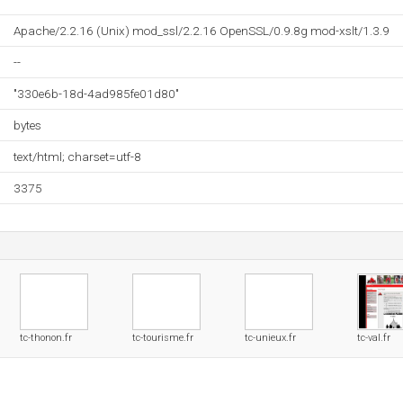
Apache/2.2.16 (Unix) mod_ssl/2.2.16 OpenSSL/0.9.8g mod-xslt/1.3.9
--
"330e6b-18d-4ad985fe01d80"
bytes
text/html; charset=utf-8
3375
tc-thonon.fr
tc-tourisme.fr
tc-unieux.fr
tc-val.fr