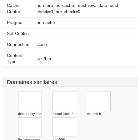
Cache-
no-store, no-cache, must-revalidate, post-
Control:
check=0, pre-check=0
Pragma:
no-cache
Set-Cookie:
--
Connection:
close
Content-
text/html
Type:
Domaines similaires
tbssecurity.com
tbssolutions.fr
tbstech.fr
tbstransit.com
tbsx509.fr