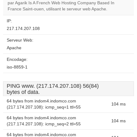
par Agarik Is A French Web Hosting Company Based In
France Saint-ouen, utilisant le serveur web Apache.
IP:
217.174.207.108
Serveur Web:
Apache
Encodage:
iso-8859-1
PING www. (217.174.207.108) 56(84)
bytes of data.
64 bytes from indom4.indomco.com
104 ms
(217.174.207.108): icmp_seq=1 ttl=55
64 bytes from indom4.indomco.com
104 ms
(217.174.207.108): icmp_seq=2 ttl=55
64 bytes from indom4.indomco.com