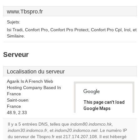
www.Tbspro.fr
Sujets:
Isi Tradi, Confort Pro, Confort Pro Protect, Confort Pro Cpl, Irol, et
Similaire.
Serveur
Localisation du serveur
Agarik Is A French Web
Hosting Company Based In
France
Saint-ouen
This page can't load
France
Google Maps
48.9, 2.33
correctly.
Il y a 5 entrées DNS, telles que
indom80.indomco.hk
,
Do you
indom30.indomco.fr
, et
indom20.indomco.net
. Le numéro IP
OK
own this
du serveur de Tbspro.fr est 217.174.207.108. Il est hébergé
website?