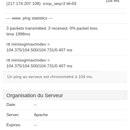
104 ms
(217.174.207.108): icmp_seq=3 ttl=55
--- www. ping statistics ---
3 packets transmitted, 3 received, 0% packet loss,
time 1998ms
rtt min/avg/max/mdev =
104.375/104.500/104.731/0.407 ms
rtt min/avg/max/mdev =
104.375/104.500/104.731/0.407 ms
Un ping au serveur est chronométré à 104 ms.
Organisation du Serveur
Date:
--
Server:
Apache
Expires:
--